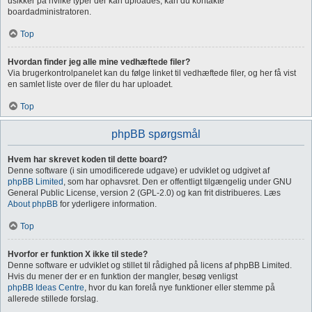
usikker på hvilke typer der kan uploades, kan du kontakte
boardadministratoren.
Top
Hvordan finder jeg alle mine vedhæftede filer?
Via brugerkontrolpanelet kan du følge linket til vedhæftede filer, og her få vist
en samlet liste over de filer du har uploadet.
Top
phpBB spørgsmål
Hvem har skrevet koden til dette board?
Denne software (i sin umodificerede udgave) er udviklet og udgivet af
phpBB Limited
, som har ophavsret. Den er offentligt tilgængelig under GNU
General Public License, version 2 (GPL-2.0) og kan frit distribueres. Læs
About phpBB
for yderligere information.
Top
Hvorfor er funktion X ikke til stede?
Denne software er udviklet og stillet til rådighed på licens af phpBB Limited.
Hvis du mener der er en funktion der mangler, besøg venligst
phpBB Ideas Centre
, hvor du kan forelå nye funktioner eller stemme på
allerede stillede forslag.