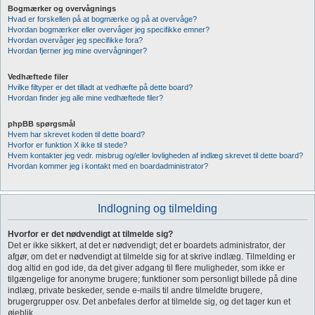
Bogmærker og overvågnings
Hvad er forskellen på at bogmærke og på at overvåge?
Hvordan bogmærker eller overvåger jeg specifikke emner?
Hvordan overvåger jeg specifikke fora?
Hvordan fjerner jeg mine overvågninger?
Vedhæftede filer
Hvilke filtyper er det tilladt at vedhæfte på dette board?
Hvordan finder jeg alle mine vedhæftede filer?
phpBB spørgsmål
Hvem har skrevet koden til dette board?
Hvorfor er funktion X ikke til stede?
Hvem kontakter jeg vedr. misbrug og/eller lovligheden af indlæg skrevet til dette board?
Hvordan kommer jeg i kontakt med en boardadministrator?
Indlogning og tilmelding
Hvorfor er det nødvendigt at tilmelde sig?
Det er ikke sikkert, at det er nødvendigt; det er boardets administrator, der
afgør, om det er nødvendigt at tilmelde sig for at skrive indlæg. Tilmelding er
dog altid en god ide, da det giver adgang til flere muligheder, som ikke er
tilgængelige for anonyme brugere; funktioner som personligt billede på dine
indlæg, private beskeder, sende e-mails til andre tilmeldte brugere,
brugergrupper osv. Det anbefales derfor at tilmelde sig, og det tager kun et
øjeblik.