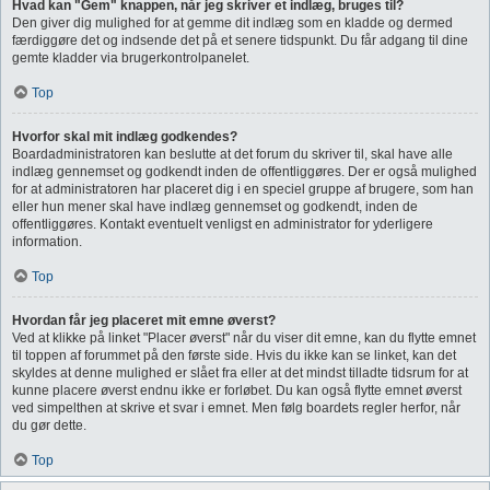
Hvad kan "Gem" knappen, når jeg skriver et indlæg, bruges til?
Den giver dig mulighed for at gemme dit indlæg som en kladde og dermed
færdiggøre det og indsende det på et senere tidspunkt. Du får adgang til dine
gemte kladder via brugerkontrolpanelet.
Top
Hvorfor skal mit indlæg godkendes?
Boardadministratoren kan beslutte at det forum du skriver til, skal have alle
indlæg gennemset og godkendt inden de offentliggøres. Der er også mulighed
for at administratoren har placeret dig i en speciel gruppe af brugere, som han
eller hun mener skal have indlæg gennemset og godkendt, inden de
offentliggøres. Kontakt eventuelt venligst en administrator for yderligere
information.
Top
Hvordan får jeg placeret mit emne øverst?
Ved at klikke på linket "Placer øverst" når du viser dit emne, kan du flytte emnet
til toppen af forummet på den første side. Hvis du ikke kan se linket, kan det
skyldes at denne mulighed er slået fra eller at det mindst tilladte tidsrum for at
kunne placere øverst endnu ikke er forløbet. Du kan også flytte emnet øverst
ved simpelthen at skrive et svar i emnet. Men følg boardets regler herfor, når
du gør dette.
Top