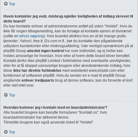
Top
Hvem kontakter jeg vedr. misbrug og/eller lovligheden af indlæg skrevet til
dette board?
Du kan kontakte enhver af administratorerne anført på siden "Holdet". Hvis du
ikke får nogen tilbagemelding, kan du forsøge at kontakte ejeren af domænet
(udfør en
whois søgning
). Hvis boardet afvikles hos en af de mange gratis
tjenester: Yahoo!, free.fr, f2s.com m.fl., bør du kontakte den pågældende
udbyders kundekontor eller misbrugsafdeling. Vær venligst opmærksom på at
phpBB Group
absolut ingen kontrol
har over indholdet, og ej heller kan
holdes ansvarlige for hvordan, hvor eller af hvem dette board bliver benyttet.
Kontakt derfor ikke phpBB Limited i forbindelse med eventuelle ulovligheder,
eller for at få stoppet uansvarlige brugere eller æreskrænkende indlæg, hvis
disse
ikke har direkte forbindelse
med webstedet www.phpbb.com eller
funktionen af softwaren phpBB. Hvis du sender en e-mail til phpBB Group
angående
enhver tredjeparts
brug af denne software, kan du forvente et kort
eller slet intet svar.
Top
Hvordan kommer jeg i kontakt med en boardadministrator?
Alle boardet brugere kan benytte formularen "Kontakt os", hvis
boardadministrator har aktiveret denne.
Tilmeldte brugere kan også anvende linket til "Holdet".
Top