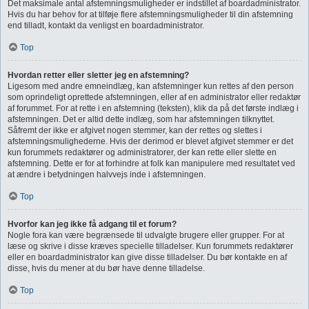
Det maksimale antal afstemningsmuligheder er indstillet af boardadministrator.
Hvis du har behov for at tilføje flere afstemningsmuligheder til din afstemning
end tilladt, kontakt da venligst en boardadministrator.
Top
Hvordan retter eller sletter jeg en afstemning?
Ligesom med andre emneindlæg, kan afstemninger kun rettes af den person
som oprindeligt oprettede afstemningen, eller af en administrator eller redaktør
af forummet. For at rette i en afstemning (teksten), klik da på det første indlæg i
afstemningen. Det er altid dette indlæg, som har afstemningen tilknyttet.
Såfremt der ikke er afgivet nogen stemmer, kan der rettes og slettes i
afstemningsmulighederne. Hvis der derimod er blevet afgivet stemmer er det
kun forummets redaktører og administratorer, der kan rette eller slette en
afstemning. Dette er for at forhindre at folk kan manipulere med resultatet ved
at ændre i betydningen halvvejs inde i afstemningen.
Top
Hvorfor kan jeg ikke få adgang til et forum?
Nogle fora kan være begrænsede til udvalgte brugere eller grupper. For at
læse og skrive i disse kræves specielle tilladelser. Kun forummets redaktører
eller en boardadministrator kan give disse tilladelser. Du bør kontakte en af
disse, hvis du mener at du bør have denne tilladelse.
Top