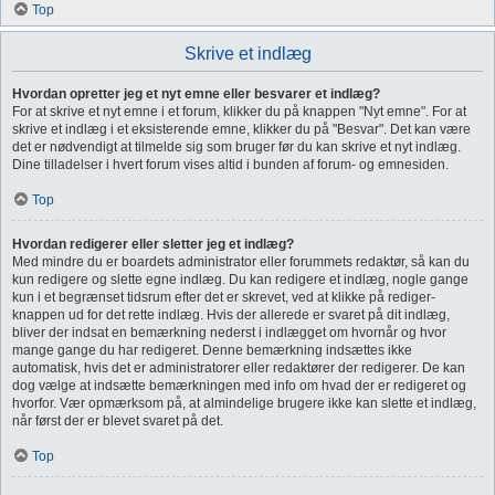
Top
Skrive et indlæg
Hvordan opretter jeg et nyt emne eller besvarer et indlæg?
For at skrive et nyt emne i et forum, klikker du på knappen "Nyt emne". For at
skrive et indlæg i et eksisterende emne, klikker du på "Besvar". Det kan være
det er nødvendigt at tilmelde sig som bruger før du kan skrive et nyt indlæg.
Dine tilladelser i hvert forum vises altid i bunden af forum- og emnesiden.
Top
Hvordan redigerer eller sletter jeg et indlæg?
Med mindre du er boardets administrator eller forummets redaktør, så kan du
kun redigere og slette egne indlæg. Du kan redigere et indlæg, nogle gange
kun i et begrænset tidsrum efter det er skrevet, ved at klikke på rediger-
knappen ud for det rette indlæg. Hvis der allerede er svaret på dit indlæg,
bliver der indsat en bemærkning nederst i indlægget om hvornår og hvor
mange gange du har redigeret. Denne bemærkning indsættes ikke
automatisk, hvis det er administratorer eller redaktører der redigerer. De kan
dog vælge at indsætte bemærkningen med info om hvad der er redigeret og
hvorfor. Vær opmærksom på, at almindelige brugere ikke kan slette et indlæg,
når først der er blevet svaret på det.
Top