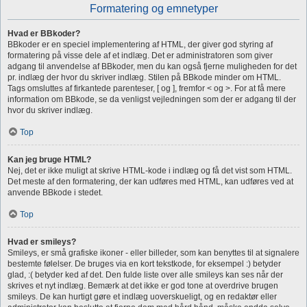
Formatering og emnetyper
Hvad er BBkoder?
BBkoder er en speciel implementering af HTML, der giver god styring af
formatering på visse dele af et indlæg. Det er administratoren som giver
adgang til anvendelse af BBkoder, men du kan også fjerne muligheden for det
pr. indlæg der hvor du skriver indlæg. Stilen på BBkode minder om HTML.
Tags omsluttes af firkantede parenteser, [ og ], fremfor < og >. For at få mere
information om BBkode, se da venligst vejledningen som der er adgang til der
hvor du skriver indlæg.
Top
Kan jeg bruge HTML?
Nej, det er ikke muligt at skrive HTML-kode i indlæg og få det vist som HTML.
Det meste af den formatering, der kan udføres med HTML, kan udføres ved at
anvende BBkode i stedet.
Top
Hvad er smileys?
Smileys, er små grafiske ikoner - eller billeder, som kan benyttes til at signalere
bestemte følelser. De bruges via en kort tekstkode, for eksempel :) betyder
glad, :( betyder ked af det. Den fulde liste over alle smileys kan ses når der
skrives et nyt indlæg. Bemærk at det ikke er god tone at overdrive brugen
smileys. De kan hurtigt gøre et indlæg uoverskueligt, og en redaktør eller