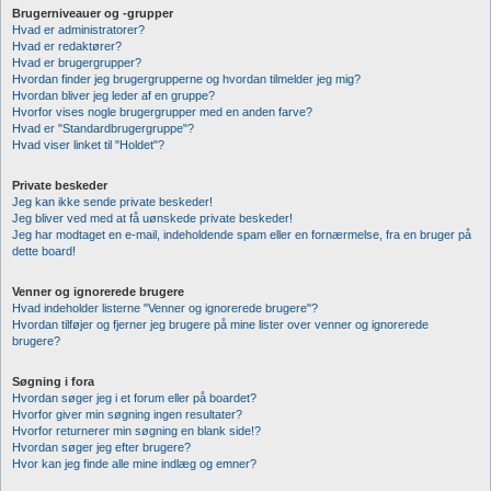
Brugerniveauer og -grupper
Hvad er administratorer?
Hvad er redaktører?
Hvad er brugergrupper?
Hvordan finder jeg brugergrupperne og hvordan tilmelder jeg mig?
Hvordan bliver jeg leder af en gruppe?
Hvorfor vises nogle brugergrupper med en anden farve?
Hvad er "Standardbrugergruppe"?
Hvad viser linket til "Holdet"?
Private beskeder
Jeg kan ikke sende private beskeder!
Jeg bliver ved med at få uønskede private beskeder!
Jeg har modtaget en e-mail, indeholdende spam eller en fornærmelse, fra en bruger på
dette board!
Venner og ignorerede brugere
Hvad indeholder listerne "Venner og ignorerede brugere"?
Hvordan tilføjer og fjerner jeg brugere på mine lister over venner og ignorerede
brugere?
Søgning i fora
Hvordan søger jeg i et forum eller på boardet?
Hvorfor giver min søgning ingen resultater?
Hvorfor returnerer min søgning en blank side!?
Hvordan søger jeg efter brugere?
Hvor kan jeg finde alle mine indlæg og emner?