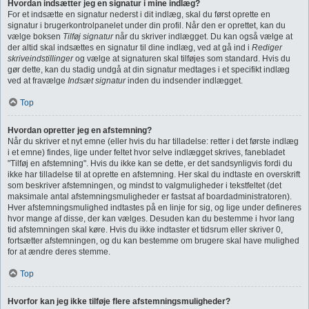
Hvordan indsætter jeg en signatur i mine indlæg?
For et indsætte en signatur nederst i dit indlæg, skal du først oprette en
signatur i brugerkontrolpanelet under din profil. Når den er oprettet, kan du
vælge boksen
Tilføj signatur
når du skriver indlægget. Du kan også vælge at
der altid skal indsættes en signatur til dine indlæg, ved at gå ind i
Rediger
skriveindstillinger
og vælge at signaturen skal tilføjes som standard. Hvis du
gør dette, kan du stadig undgå at din signatur medtages i et specifikt indlæg
ved at fravælge
Indsæt signatur
inden du indsender indlægget.
Top
Hvordan opretter jeg en afstemning?
Når du skriver et nyt emne (eller hvis du har tilladelse: retter i det første indlæg
i et emne) findes, lige under feltet hvor selve indlægget skrives, fanebladet
"Tilføj en afstemning". Hvis du ikke kan se dette, er det sandsynligvis fordi du
ikke har tilladelse til at oprette en afstemning. Her skal du indtaste en overskrift
som beskriver afstemningen, og mindst to valgmuligheder i tekstfeltet (det
maksimale antal afstemningsmuligheder er fastsat af boardadministratoren).
Hver afstemningsmulighed indtastes på en linje for sig, og lige under defineres
hvor mange af disse, der kan vælges. Desuden kan du bestemme i hvor lang
tid afstemningen skal køre. Hvis du ikke indtaster et tidsrum eller skriver 0,
fortsætter afstemningen, og du kan bestemme om brugere skal have mulighed
for at ændre deres stemme.
Top
Hvorfor kan jeg ikke tilføje flere afstemningsmuligheder?