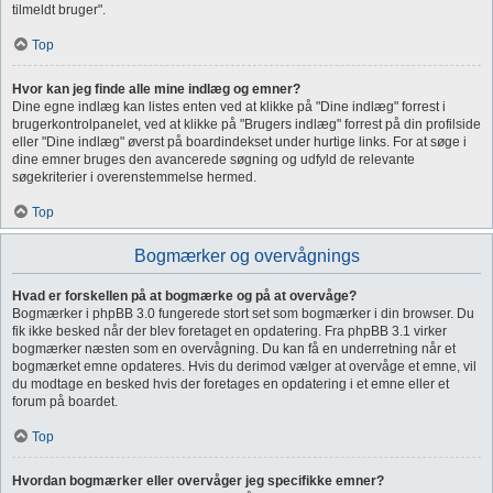
tilmeldt bruger".
Top
Hvor kan jeg finde alle mine indlæg og emner?
Dine egne indlæg kan listes enten ved at klikke på "Dine indlæg" forrest i
brugerkontrolpanelet, ved at klikke på "Brugers indlæg" forrest på din profilside
eller "Dine indlæg" øverst på boardindekset under hurtige links. For at søge i
dine emner bruges den avancerede søgning og udfyld de relevante
søgekriterier i overenstemmelse hermed.
Top
Bogmærker og overvågnings
Hvad er forskellen på at bogmærke og på at overvåge?
Bogmærker i phpBB 3.0 fungerede stort set som bogmærker i din browser. Du
fik ikke besked når der blev foretaget en opdatering. Fra phpBB 3.1 virker
bogmærker næsten som en overvågning. Du kan få en underretning når et
bogmærket emne opdateres. Hvis du derimod vælger at overvåge et emne, vil
du modtage en besked hvis der foretages en opdatering i et emne eller et
forum på boardet.
Top
Hvordan bogmærker eller overvåger jeg specifikke emner?