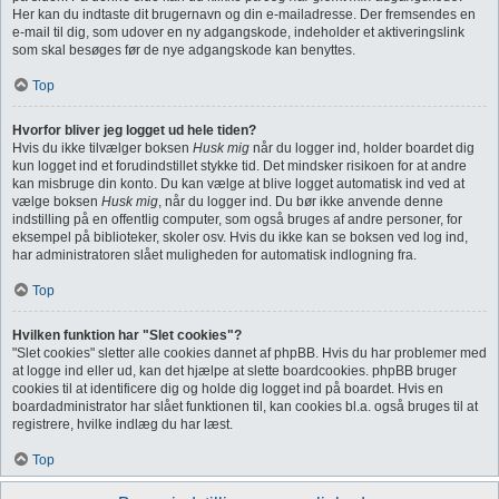
Her kan du indtaste dit brugernavn og din e-mailadresse. Der fremsendes en
e-mail til dig, som udover en ny adgangskode, indeholder et aktiveringslink
som skal besøges før de nye adgangskode kan benyttes.
Top
Hvorfor bliver jeg logget ud hele tiden?
Hvis du ikke tilvælger boksen
Husk mig
når du logger ind, holder boardet dig
kun logget ind et forudindstillet stykke tid. Det mindsker risikoen for at andre
kan misbruge din konto. Du kan vælge at blive logget automatisk ind ved at
vælge boksen
Husk mig
, når du logger ind. Du bør ikke anvende denne
indstilling på en offentlig computer, som også bruges af andre personer, for
eksempel på biblioteker, skoler osv. Hvis du ikke kan se boksen ved log ind,
har administratoren slået muligheden for automatisk indlogning fra.
Top
Hvilken funktion har "Slet cookies"?
"Slet cookies" sletter alle cookies dannet af phpBB. Hvis du har problemer med
at logge ind eller ud, kan det hjælpe at slette boardcookies. phpBB bruger
cookies til at identificere dig og holde dig logget ind på boardet. Hvis en
boardadministrator har slået funktionen til, kan cookies bl.a. også bruges til at
registrere, hvilke indlæg du har læst.
Top