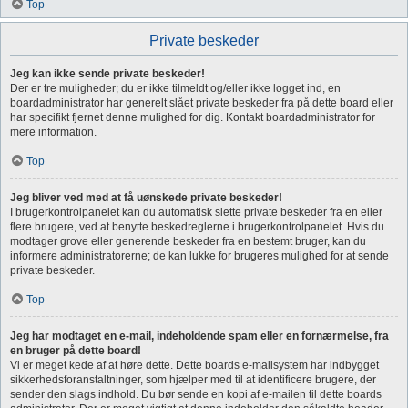
Top
Private beskeder
Jeg kan ikke sende private beskeder!
Der er tre muligheder; du er ikke tilmeldt og/eller ikke logget ind, en
boardadministrator har generelt slået private beskeder fra på dette board eller
har specifikt fjernet denne mulighed for dig. Kontakt boardadministrator for
mere information.
Top
Jeg bliver ved med at få uønskede private beskeder!
I brugerkontrolpanelet kan du automatisk slette private beskeder fra en eller
flere brugere, ved at benytte beskedreglerne i brugerkontrolpanelet. Hvis du
modtager grove eller generende beskeder fra en bestemt bruger, kan du
informere administratorerne; de kan lukke for brugeres mulighed for at sende
private beskeder.
Top
Jeg har modtaget en e-mail, indeholdende spam eller en fornærmelse, fra
en bruger på dette board!
Vi er meget kede af at høre dette. Dette boards e-mailsystem har indbygget
sikkerhedsforanstaltninger, som hjælper med til at identificere brugere, der
sender den slags indhold. Du bør sende en kopi af e-mailen til dette boards