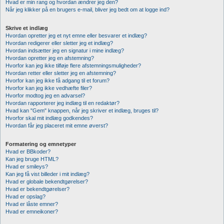
Hvad er min rang og hvordan ændrer jeg den?
Når jeg klikker på en brugers e-mail, bliver jeg bedt om at logge ind?
Skrive et indlæg
Hvordan opretter jeg et nyt emne eller besvarer et indlæg?
Hvordan redigerer eller sletter jeg et indlæg?
Hvordan indsætter jeg en signatur i mine indlæg?
Hvordan opretter jeg en afstemning?
Hvorfor kan jeg ikke tilføje flere afstemningsmuligheder?
Hvordan retter eller sletter jeg en afstemning?
Hvorfor kan jeg ikke få adgang til et forum?
Hvorfor kan jeg ikke vedhæfte filer?
Hvorfor modtog jeg en advarsel?
Hvordan rapporterer jeg indlæg til en redaktør?
Hvad kan "Gem" knappen, når jeg skriver et indlæg, bruges til?
Hvorfor skal mit indlæg godkendes?
Hvordan får jeg placeret mit emne øverst?
Formatering og emnetyper
Hvad er BBkoder?
Kan jeg bruge HTML?
Hvad er smileys?
Kan jeg få vist billeder i mit indlæg?
Hvad er globale bekendtgørelser?
Hvad er bekendtgørelser?
Hvad er opslag?
Hvad er låste emner?
Hvad er emneikoner?