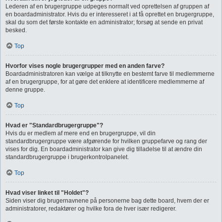
Lederen af en brugergruppe udpeges normalt ved oprettelsen af gruppen af
en boardadministrator. Hvis du er interesseret i at få oprettet en brugergruppe,
skal du som det første kontakte en administrator; forsøg at sende en privat
besked.
Top
Hvorfor vises nogle brugergrupper med en anden farve?
Boardadministratoren kan vælge at tilknytte en bestemt farve til medlemmerne
af en brugergruppe, for at gøre det enklere at identificere medlemmerne af
denne gruppe.
Top
Hvad er "Standardbrugergruppe"?
Hvis du er medlem af mere end en brugergruppe, vil din
standardbrugergruppe være afgørende for hvilken gruppefarve og rang der
vises for dig. En boardadministrator kan give dig tilladelse til at ændre din
standardbrugergruppe i brugerkontrolpanelet.
Top
Hvad viser linket til "Holdet"?
Siden viser dig brugernavnene på personerne bag dette board, hvem der er
administratorer, redaktører og hvilke fora de hver især redigerer.