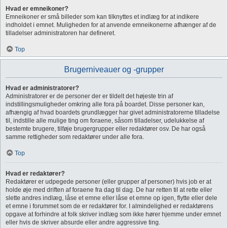
Hvad er emneikoner?
Emneikoner er små billeder som kan tilknyttes et indlæg for at indikere
indholdet i emnet. Muligheden for at anvende emneikonerne afhænger af de
tilladelser administratoren har defineret.
Top
Brugerniveauer og -grupper
Hvad er administratorer?
Administratorer er de personer der er tildelt det højeste trin af
indstillingsmuligheder omkring alle fora på boardet. Disse personer kan,
afhængig af hvad boardets grundlægger har givet administratorerne tilladelse
til, indstille alle mulige ting om foraene, såsom tilladelser, udelukkelse af
bestemte brugere, tilføje brugergrupper eller redaktører osv. De har også
samme rettigheder som redaktører under alle fora.
Top
Hvad er redaktører?
Redaktører er udpegede personer (eller grupper af personer) hvis job er at
holde øje med driften af foraene fra dag til dag. De har retten til at rette eller
slette andres indlæg, låse et emne eller låse et emne op igen, flytte eller dele
et emne i forummet som de er redaktører for. I almindelighed er redaktørens
opgave at forhindre at folk skriver indlæg som ikke hører hjemme under emnet
eller hvis de skriver absurde eller andre aggressive ting.