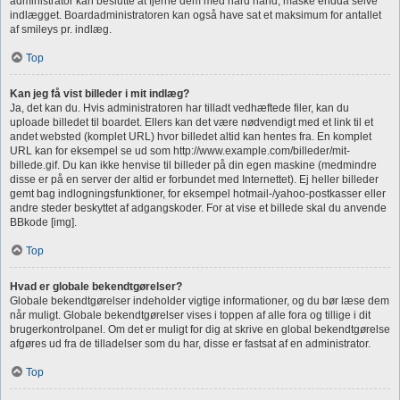
administrator kan beslutte at fjerne dem med hård hånd, måske endda selve
indlægget. Boardadministratoren kan også have sat et maksimum for antallet
af smileys pr. indlæg.
Top
Kan jeg få vist billeder i mit indlæg?
Ja, det kan du. Hvis administratoren har tilladt vedhæftede filer, kan du
uploade billedet til boardet. Ellers kan det være nødvendigt med et link til et
andet websted (komplet URL) hvor billedet altid kan hentes fra. En komplet
URL kan for eksempel se ud som http://www.example.com/billeder/mit-
billede.gif. Du kan ikke henvise til billeder på din egen maskine (medmindre
disse er på en server der altid er forbundet med Internettet). Ej heller billeder
gemt bag indlogningsfunktioner, for eksempel hotmail-/yahoo-postkasser eller
andre steder beskyttet af adgangskoder. For at vise et billede skal du anvende
BBkode [img].
Top
Hvad er globale bekendtgørelser?
Globale bekendtgørelser indeholder vigtige informationer, og du bør læse dem
når muligt. Globale bekendtgørelser vises i toppen af alle fora og tillige i dit
brugerkontrolpanel. Om det er muligt for dig at skrive en global bekendtgørelse
afgøres ud fra de tilladelser som du har, disse er fastsat af en administrator.
Top