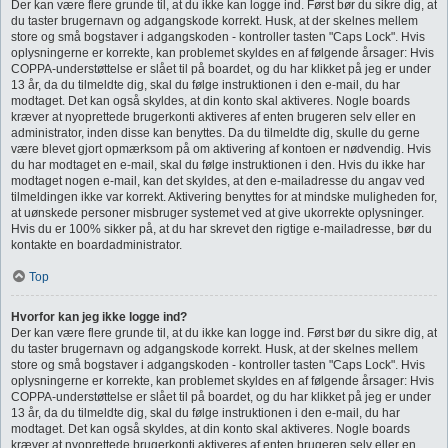
Der kan være flere grunde til, at du ikke kan logge ind. Først bør du sikre dig, at
du taster brugernavn og adgangskode korrekt. Husk, at der skelnes mellem
store og små bogstaver i adgangskoden - kontroller tasten "Caps Lock". Hvis
oplysningerne er korrekte, kan problemet skyldes en af følgende årsager: Hvis
COPPA-understøttelse er slået til på boardet, og du har klikket på jeg er under
13 år, da du tilmeldte dig, skal du følge instruktionen i den e-mail, du har
modtaget. Det kan også skyldes, at din konto skal aktiveres. Nogle boards
kræver at nyoprettede brugerkonti aktiveres af enten brugeren selv eller en
administrator, inden disse kan benyttes. Da du tilmeldte dig, skulle du gerne
være blevet gjort opmærksom på om aktivering af kontoen er nødvendig. Hvis
du har modtaget en e-mail, skal du følge instruktionen i den. Hvis du ikke har
modtaget nogen e-mail, kan det skyldes, at den e-mailadresse du angav ved
tilmeldingen ikke var korrekt. Aktivering benyttes for at mindske muligheden for,
at uønskede personer misbruger systemet ved at give ukorrekte oplysninger.
Hvis du er 100% sikker på, at du har skrevet den rigtige e-mailadresse, bør du
kontakte en boardadministrator.
Top
Hvorfor kan jeg ikke logge ind?
Der kan være flere grunde til, at du ikke kan logge ind. Først bør du sikre dig, at
du taster brugernavn og adgangskode korrekt. Husk, at der skelnes mellem
store og små bogstaver i adgangskoden - kontroller tasten "Caps Lock". Hvis
oplysningerne er korrekte, kan problemet skyldes en af følgende årsager: Hvis
COPPA-understøttelse er slået til på boardet, og du har klikket på jeg er under
13 år, da du tilmeldte dig, skal du følge instruktionen i den e-mail, du har
modtaget. Det kan også skyldes, at din konto skal aktiveres. Nogle boards
kræver at nyoprettede brugerkonti aktiveres af enten brugeren selv eller en