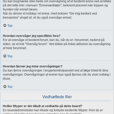
Du kan bogmærke eller bede om overvågning af et bestemt emne ved at klikke
på det rette link i menuen "Emneværktøjer", bekvemt placeret nær toppen og
bunden når emnet læses.
Når du skriver et indlæg i et emne, med boksen "Giv mig besked ved
besvarelse" vinget af, vil du også overvåge emnet.
Top
Hvordan overvåger jeg specifikke fora?
For at overvåge et bestemt forum, kan du, når du er i forummet, nederst på
siden, se et link "Overvåg forum". Ved klikke på linket aktiverer du overvågning
af hele forummet.
Top
Hvordan fjerner jeg mine overvågninger?
Du kan fjerne overvågninger i brugerkontrolpanelet ved at følge linket til dine
overvågninger. Overvågninger af emner kan også fjernes når du viser indlæg i
disse.
Top
Vedhæftede filer
Hvilke filtyper er det tilladt at vedhæfte på dette board?
En boardadministrator kan tillade og forbyde bestemte filtyper. Hvis du er