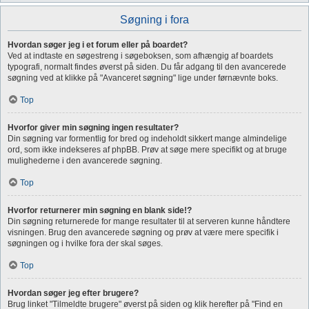
Søgning i fora
Hvordan søger jeg i et forum eller på boardet?
Ved at indtaste en søgestreng i søgeboksen, som afhængig af boardets
typografi, normalt findes øverst på siden. Du får adgang til den avancerede
søgning ved at klikke på "Avanceret søgning" lige under førnævnte boks.
Top
Hvorfor giver min søgning ingen resultater?
Din søgning var formentlig for bred og indeholdt sikkert mange almindelige
ord, som ikke indekseres af phpBB. Prøv at søge mere specifikt og at bruge
mulighederne i den avancerede søgning.
Top
Hvorfor returnerer min søgning en blank side!?
Din søgning returnerede for mange resultater til at serveren kunne håndtere
visningen. Brug den avancerede søgning og prøv at være mere specifik i
søgningen og i hvilke fora der skal søges.
Top
Hvordan søger jeg efter brugere?
Brug linket "Tilmeldte brugere" øverst på siden og klik herefter på "Find en