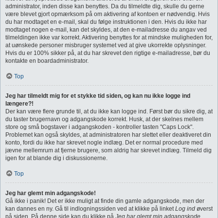
administrator, inden disse kan benyttes. Da du tilmeldte dig, skulle du gerne
være blevet gjort opmærksom på om aktivering af kontoen er nødvendig. Hvis
du har modtaget en e-mail, skal du følge instruktionen i den. Hvis du ikke har
modtaget nogen e-mail, kan det skyldes, at den e-mailadresse du angav ved
tilmeldingen ikke var korrekt. Aktivering benyttes for at mindske muligheden for,
at uønskede personer misbruger systemet ved at give ukorrekte oplysninger.
Hvis du er 100% sikker på, at du har skrevet den rigtige e-mailadresse, bør du
kontakte en boardadministrator.
Top
Jeg har tilmeldt mig for et stykke tid siden, og kan nu ikke logge ind
længere?!
Der kan være flere grunde til, at du ikke kan logge ind. Først bør du sikre dig, at
du taster brugernavn og adgangskode korrekt. Husk, at der skelnes mellem
store og små bogstaver i adgangskoden - kontroller tasten "Caps Lock".
Problemet kan også skyldes, at administratoren har slettet eller deaktiveret din
konto, fordi du ikke har skrevet nogle indlæg. Det er normal procedure med
jævne mellemrum at fjerne brugere, som aldrig har skrevet indlæg. Tilmeld dig
igen for at blande dig i diskussionerne.
Top
Jeg har glemt min adgangskode!
Gå ikke i panik! Det er ikke muligt at finde din gamle adgangskode, men der
kan dannes en ny. Gå til indlogningssiden ved at klikke på linket
Log ind
øverst
på siden. På denne side kan du klikke på
Jeg har glemt min adgangskode
.