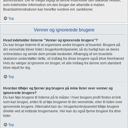
administrator. Der er meget vigtigt at denne indeholder den såkaldte header,
som indeholder information om den bruger der afsendte e-mailen.
Boardadministratoren kan herefter vurdere evt. sanktioner.
Top
Venner og ignorerede brugere
Hvad indeholder listerne "Venner og ignorerede brugere"?
Du kan bruge listerne til at organisere andre brugere af boardet. Brugere på
din venneliste bliver listet i brugerkontrolpanelet, så du hurtigt kan se deres
onlinestatus og sende dem private beskeder. Afhængig af om boardets
skabelon understøtter dette, vil indlæg fra disse brugere også blive fremhævet.
Hvis du vælger at ignorere en bruger, vil alle indlæg fra denne som standard
blive skjult for dig.
Top
Hvordan tilføjer og fjerner jeg brugere på mine lister over venner og
ignorerede brugere?
Du kan føje brugere til listerne på to måder. I hver brugers profil findes et link
som kan bruges, enten til at føje brugeren til din venneliste, eller til listen over
ignorerede brugere. Alternativt kan du i brugerkontrolpanelet tilføje brugere
direkte ved at indtaste brugernavne. Her kan du også fjerne brugere fra dine
lister.
Top