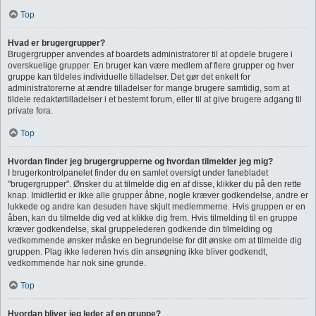
Top
Hvad er brugergrupper?
Brugergrupper anvendes af boardets administratorer til at opdele brugere i
overskuelige grupper. En bruger kan være medlem af flere grupper og hver
gruppe kan tildeles individuelle tilladelser. Det gør det enkelt for
administratorerne at ændre tilladelser for mange brugere samtidig, som at
tildele redaktørtilladelser i et bestemt forum, eller til at give brugere adgang til
private fora.
Top
Hvordan finder jeg brugergrupperne og hvordan tilmelder jeg mig?
I brugerkontrolpanelet finder du en samlet oversigt under fanebladet
"brugergrupper". Ønsker du at tilmelde dig en af disse, klikker du på den rette
knap. Imidlertid er ikke alle grupper åbne, nogle kræver godkendelse, andre er
lukkede og andre kan desuden have skjult medlemmerne. Hvis gruppen er en
åben, kan du tilmelde dig ved at klikke dig frem. Hvis tilmelding til en gruppe
kræver godkendelse, skal gruppelederen godkende din tilmelding og
vedkommende ønsker måske en begrundelse for dit ønske om at tilmelde dig
gruppen. Plag ikke lederen hvis din ansøgning ikke bliver godkendt,
vedkommende har nok sine grunde.
Top
Hvordan bliver jeg leder af en gruppe?