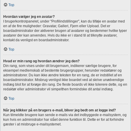
Top
Hvordan vælger jeg en avatar?
I brugerkontrolpanelet, under "Profilindstillinger", kan du tilføje en avatar med
en af de fire muligheder: Gravatar, Galleri, Fjern eller Upload. Det er
boardadministrator der aktiverer brugen af avatarer og bestemmer hvilke typer
avatarer der kan anvendes. Hvis du ikke er i stand til at tilknytte avatarer,
kontakt da venligst en boardadministrator.
Top
Hvad er min rang og hvordan ændrer jeg den?
Din rang, som vises under dit brugernavn, indikerer særlige brugere, for
eksempel medlemskab af bestemte brugergrupper, herunder redaktører og
administratorer. Du kan ikke ændre teksten for en rang, de er indstillet af en
boardadministrator. Misbrug venligst ikke boardet ved at skrive unødvendige
indlæg blot for at forøge din rang. De fleste boards vil ikke tolerere dette, og en
redaktør eller administrator vil simpelthen formindske dit antal indlæg.
Top
Når jeg klikker på en brugers e-mail, bliver jeg bedt om at logge ind?
Kun tilmeldte brugere kan sende e-mails via det indbyggede e-mailsystem, og
kun hvis en administrator har slået denne funktion til. Dette er for at forhindre
gæster i at misbruge e-mailsystemet.