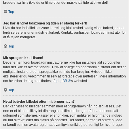
brugere, så hvis ikke du er tilmeldt er det måske på tide at blive det!
Top
Jeg har ændret tidszonen og tiden er stadig forkert!
Hvis du har indstillet tidszone korrekt og klokkeslæt stadig vises forkert, er det
fordi serverens ur er indstillet forkert. Kontakt venligst en boardadministrator for
at få fejlen korrigeret.
Top
Mit sprog er ikke i listen!
Det er enten fordi boardadministratorerne ikke har installeret dit sprog, eller
fordi det ikke er oversat endnu. Prøv at spørge en boardadministrator om det er
muligt at installere den sprogpakke som du har brug for. Hvis den ikke
eksisterer er du velkommen til selv at foretage oversættelsen. Mere information
om hvordan dette gøres findes på
phpBB ®
's websted.
Top
Hvad betyder billedet efter mit brugernavn?
Der kan vises to billeder sammen med et brugernavn når indlæg læses. Det
ene er et billede tilknyttet din rang som tilmeldt bruger på boardet, normalt
udformet som stjerner, kasser eller prikker, som indikerer hvor mange indlæg
du har skrevet eller din status på boardet. Det andet, normalt et større billede,
er kendt som en avatar og er sædvanligvis unikt og personligt for hver bruger.