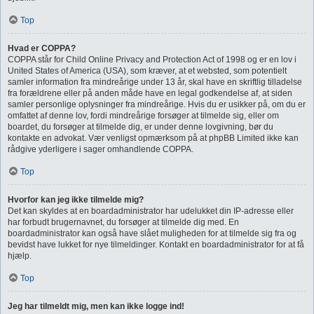
Top
Hvad er COPPA?
COPPA står for Child Online Privacy and Protection Act of 1998 og er en lov i
United States of America (USA), som kræver, at et websted, som potentielt
samler information fra mindreårige under 13 år, skal have en skriftlig tilladelse
fra forældrene eller på anden måde have en legal godkendelse af, at siden
samler personlige oplysninger fra mindreårige. Hvis du er usikker på, om du er
omfattet af denne lov, fordi mindreårige forsøger at tilmelde sig, eller om
boardet, du forsøger at tilmelde dig, er under denne lovgivning, bør du
kontakte en advokat. Vær venligst opmærksom på at phpBB Limited ikke kan
rådgive yderligere i sager omhandlende COPPA.
Top
Hvorfor kan jeg ikke tilmelde mig?
Det kan skyldes at en boardadministrator har udelukket din IP-adresse eller
har forbudt brugernavnet, du forsøger at tilmelde dig med. En
boardadministrator kan også have slået muligheden for at tilmelde sig fra og
bevidst have lukket for nye tilmeldinger. Kontakt en boardadministrator for at få
hjælp.
Top
Jeg har tilmeldt mig, men kan ikke logge ind!