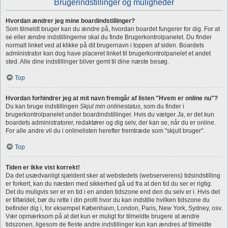
Brugerindstillinger og muligheder
Hvordan ændrer jeg mine boardindstillinger?
Som tilmeldt bruger kan du ændre på, hvordan boardet fungerer for dig. For at
se eller ændre indstillingerne skal du finde Brugerkontrolpanelet. Du finder
normalt linket ved at klikke på dit brugernavn i toppen af siden. Boardets
administrator kan dog have placeret linket til brugerkontrolpanelet et andet
sted. Alle dine indstillinger bliver gemt til dine næste besøg.
Top
Hvordan forhindrer jeg at mit navn fremgår af listen "Hvem er online nu"?
Du kan bruge indstillingen
Skjul min onlinestatus
, som du finder i
brugerkontrolpanelet under boardindstillinger. Hvis du vælger
Ja
, er det kun
boardets administratorer, redaktører og dig selv, der kan se, når du er online.
For alle andre vil du i onlinelisten herefter fremtræde som "skjult bruger".
Top
Tiden er ikke vist korrekt!
Da det usædvanligt sjældent sker at webstedets (webserverens) tidsindstilling
er forkert, kan du næsten med sikkerhed gå ud fra at den tid du ser er rigtig.
Det du muligvis ser er en tid i en anden tidszone end den du selv er i. Hvis det
er tilfældet, bør du rette i din profil hvor du kan indstille hvilken tidszone du
befinder dig i, for eksempel København, London, Paris, New York, Sydney, osv.
Vær opmærksom på at det kun er muligt for tilmeldte brugere at ændre
tidszonen, ligesom de fleste andre indstillinger kun kan ændres af tilmeldte