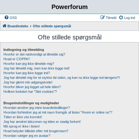
Powerforum
OSS
Tilmeld
Log ind
Boardindeks
Ofte stillede spørgsmål
Ofte stillede spørgsmål
Indlogning og tilmelding
Hvorfor er det nødvendigt at tilmelde sig?
Hvad er COPPA?
Hvorfor kan jeg ikke tilmelde mig?
Jeg har tilmeldt mig, men kan ikke logge ind!
Hvorfor kan jeg ikke logge ind?
Jeg har tilmeldt mig for et stykke tid siden, og kan nu ikke logge ind længere?!
Jeg har glemt min adgangskode!
Hvorfor bliver jeg logget ud hele tiden?
Hvilken funktion har "Slet cookies"?
Brugerindstillinger og muligheder
Hvordan ændrer jeg mine boardindstillinger?
Hvordan forhindrer jeg at mit navn fremgår af listen "Hvem er online nu"?
Tiden er ikke vist korrekt!
Jeg har ændret tidszonen og tiden er stadig forkert!
Mit sprog er ikke i listen!
Hvad betyder billedet efter mit brugernavn?
Hvordan vælger jeg en avatar?