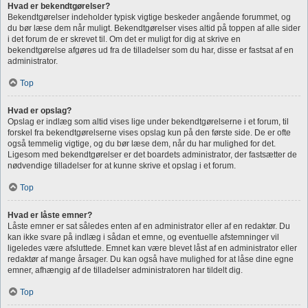
Hvad er bekendtgørelser?
Bekendtgørelser indeholder typisk vigtige beskeder angående forummet, og
du bør læse dem når muligt. Bekendtgørelser vises altid på toppen af alle sider
i det forum de er skrevet til. Om det er muligt for dig at skrive en
bekendtgørelse afgøres ud fra de tilladelser som du har, disse er fastsat af en
administrator.
Top
Hvad er opslag?
Opslag er indlæg som altid vises lige under bekendtgørelserne i et forum, til
forskel fra bekendtgørelserne vises opslag kun på den første side. De er ofte
også temmelig vigtige, og du bør læse dem, når du har mulighed for det.
Ligesom med bekendtgørelser er det boardets administrator, der fastsætter de
nødvendige tilladelser for at kunne skrive et opslag i et forum.
Top
Hvad er låste emner?
Låste emner er sat således enten af en administrator eller af en redaktør. Du
kan ikke svare på indlæg i sådan et emne, og eventuelle afstemninger vil
ligeledes være afsluttede. Emnet kan være blevet låst af en administrator eller
redaktør af mange årsager. Du kan også have mulighed for at låse dine egne
emner, afhængig af de tilladelser administratoren har tildelt dig.
Top