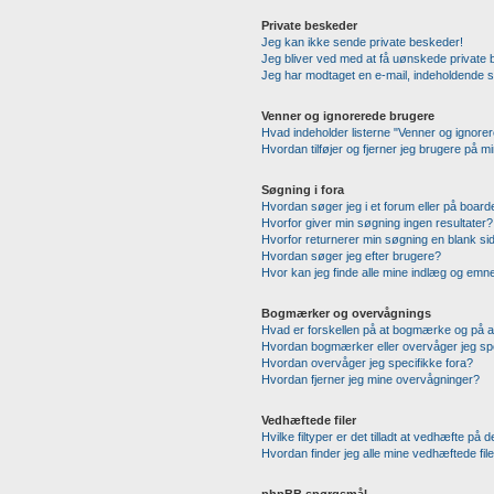
Private beskeder
Jeg kan ikke sende private beskeder!
Jeg bliver ved med at få uønskede private 
Jeg har modtaget en e-mail, indeholdende s
Venner og ignorerede brugere
Hvad indeholder listerne "Venner og ignore
Hvordan tilføjer og fjerner jeg brugere på m
Søgning i fora
Hvordan søger jeg i et forum eller på board
Hvorfor giver min søgning ingen resultater?
Hvorfor returnerer min søgning en blank si
Hvordan søger jeg efter brugere?
Hvor kan jeg finde alle mine indlæg og emn
Bogmærker og overvågnings
Hvad er forskellen på at bogmærke og på 
Hvordan bogmærker eller overvåger jeg sp
Hvordan overvåger jeg specifikke fora?
Hvordan fjerner jeg mine overvågninger?
Vedhæftede filer
Hvilke filtyper er det tilladt at vedhæfte på 
Hvordan finder jeg alle mine vedhæftede fil