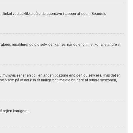
 linket ved at klikke på dit brugernavn i toppen af siden. Boardets
atorer, redaktører og dig selv, der kan se, når du er online. For alle andre vil
 muligvis ser er en tid i en anden tidszone end den du selv er i. Hvis det er
pmærksom på at det kun er muligt for tilmeldte brugere at ændre tidszonen,
å fejlen korrigeret.