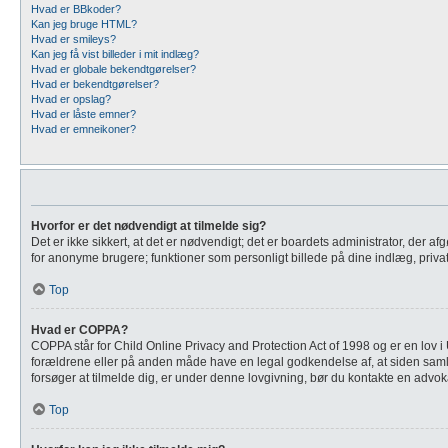
Hvad er BBkoder?
Kan jeg bruge HTML?
Hvad er smileys?
Kan jeg få vist billeder i mit indlæg?
Hvad er globale bekendtgørelser?
Hvad er bekendtgørelser?
Hvad er opslag?
Hvad er låste emner?
Hvad er emneikoner?
Hvorfor er det nødvendigt at tilmelde sig?
Det er ikke sikkert, at det er nødvendigt; det er boardets administrator, der af
for anonyme brugere; funktioner som personligt billede på dine indlæg, private
Top
Hvad er COPPA?
COPPA står for Child Online Privacy and Protection Act of 1998 og er en lov i 
forældrene eller på anden måde have en legal godkendelse af, at siden samler 
forsøger at tilmelde dig, er under denne lovgivning, bør du kontakte en ad
Top