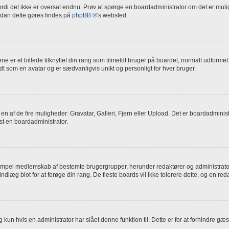
 fordi det ikke er oversat endnu. Prøv at spørge en boardadministrator om det er mul
rdan dette gøres findes på
phpBB ®
's websted.
er et billede tilknyttet din rang som tilmeldt bruger på boardet, normalt udformet
endt som en avatar og er sædvanligvis unikt og personligt for hver bruger.
ed en af de fire muligheder: Gravatar, Galleri, Fjern eller Upload. Det er boardadmin
gst en boardadministrator.
empel medlemskab af bestemte brugergrupper, herunder redaktører og administratorer
læg blot for at forøge din rang. De fleste boards vil ikke tolerere dette, og en reda
un hvis en administrator har slået denne funktion til. Dette er for at forhindre gæs