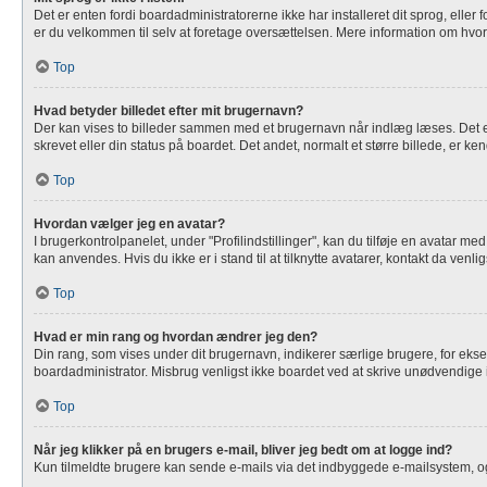
Det er enten fordi boardadministratorerne ikke har installeret dit sprog, eller
er du velkommen til selv at foretage oversættelsen. Mere information om hvo
Top
Hvad betyder billedet efter mit brugernavn?
Der kan vises to billeder sammen med et brugernavn når indlæg læses. Det ene 
skrevet eller din status på boardet. Det andet, normalt et større billede, er k
Top
Hvordan vælger jeg en avatar?
I brugerkontrolpanelet, under "Profilindstillinger", kan du tilføje en avatar m
kan anvendes. Hvis du ikke er i stand til at tilknytte avatarer, kontakt da venli
Top
Hvad er min rang og hvordan ændrer jeg den?
Din rang, som vises under dit brugernavn, indikerer særlige brugere, for eks
boardadministrator. Misbrug venligst ikke boardet ved at skrive unødvendige ind
Top
Når jeg klikker på en brugers e-mail, bliver jeg bedt om at logge ind?
Kun tilmeldte brugere kan sende e-mails via det indbyggede e-mailsystem, og k