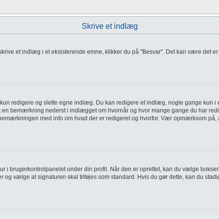
Skrive et indlæg
 skrive et indlæg i et eksisterende emne, klikker du på "Besvar". Det kan være det er
kun redigere og slette egne indlæg. Du kan redigere et indlæg, nogle gange kun i e
 indsat en bemærkning nederst i indlægget om hvornår og hvor mange gange du har re
 bemærkningen med info om hvad der er redigeret og hvorfor. Vær opmærksom på, at a
atur i brugerkontrolpanelet under din profil. Når den er oprettet, kan du vælge bokse
er
og vælge at signaturen skal tilføjes som standard. Hvis du gør dette, kan du stadi