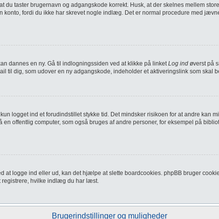
ig, at du taster brugernavn og adgangskode korrekt. Husk, at der skelnes mellem sto
din konto, fordi du ikke har skrevet nogle indlæg. Det er normal procedure med jævn
an dannes en ny. Gå til indlogningssiden ved at klikke på linket
Log ind
øverst på s
ail til dig, som udover en ny adgangskode, indeholder et aktiveringslink som skal
kun logget ind et forudindstillet stykke tid. Det mindsker risikoen for at andre kan
å en offentlig computer, som også bruges af andre personer, for eksempel på bibliot
 at logge ind eller ud, kan det hjælpe at slette boardcookies. phpBB bruger cookies 
t registrere, hvilke indlæg du har læst.
Brugerindstillinger og muligheder