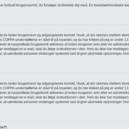
ar forbudt brugernavnet, du forsøger at tilmelde dig med. En boardadministrator kan
ig, at du taster brugernavn og adgangskode korrekt. Husk, at der skelnes mellem sto
COPPA-understøttelse er slået til på boardet, og du har klikket på jeg er under 13 år
ver at nyoprettede brugerkonti aktiveres af enten brugeren selv eller en administra
r modtaget en e-mail, skal du følge instruktionen i den. Hvis du ikke har modtaget
for, at uønskede personer misbruger systemet ved at give ukorrekte oplysninger. Hvi
ig, at du taster brugernavn og adgangskode korrekt. Husk, at der skelnes mellem sto
COPPA-understøttelse er slået til på boardet, og du har klikket på jeg er under 13 år
ver at nyoprettede brugerkonti aktiveres af enten brugeren selv eller en administra
r modtaget en e-mail, skal du følge instruktionen i den. Hvis du ikke har modtaget
for, at uønskede personer misbruger systemet ved at give ukorrekte oplysninger. Hvi
ere?!