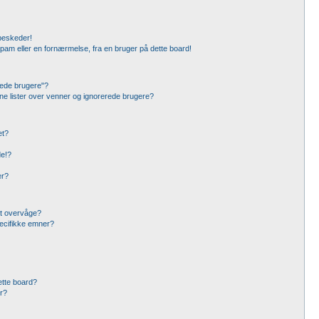
beskeder!
pam eller en fornærmelse, fra en bruger på dette board!
rede brugere"?
ine lister over venner og ignorerede brugere?
et?
de!?
er?
at overvåge?
ecifikke emner?
dette board?
er?