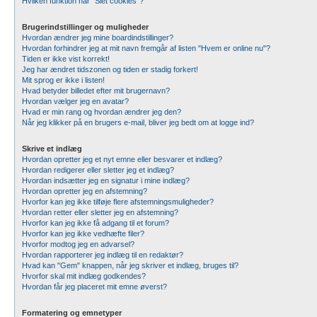
Hvilken funktion har "Slet cookies"?
Brugerindstillinger og muligheder
Hvordan ændrer jeg mine boardindstillinger?
Hvordan forhindrer jeg at mit navn fremgår af listen "Hvem er online nu"?
Tiden er ikke vist korrekt!
Jeg har ændret tidszonen og tiden er stadig forkert!
Mit sprog er ikke i listen!
Hvad betyder billedet efter mit brugernavn?
Hvordan vælger jeg en avatar?
Hvad er min rang og hvordan ændrer jeg den?
Når jeg klikker på en brugers e-mail, bliver jeg bedt om at logge ind?
Skrive et indlæg
Hvordan opretter jeg et nyt emne eller besvarer et indlæg?
Hvordan redigerer eller sletter jeg et indlæg?
Hvordan indsætter jeg en signatur i mine indlæg?
Hvordan opretter jeg en afstemning?
Hvorfor kan jeg ikke tilføje flere afstemningsmuligheder?
Hvordan retter eller sletter jeg en afstemning?
Hvorfor kan jeg ikke få adgang til et forum?
Hvorfor kan jeg ikke vedhæfte filer?
Hvorfor modtog jeg en advarsel?
Hvordan rapporterer jeg indlæg til en redaktør?
Hvad kan "Gem" knappen, når jeg skriver et indlæg, bruges til?
Hvorfor skal mit indlæg godkendes?
Hvordan får jeg placeret mit emne øverst?
Formatering og emnetyper