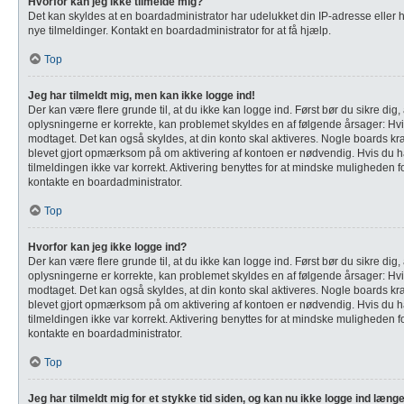
Hvorfor kan jeg ikke tilmelde mig?
Det kan skyldes at en boardadministrator har udelukket din IP-adresse eller h
nye tilmeldinger. Kontakt en boardadministrator for at få hjælp.
Top
Jeg har tilmeldt mig, men kan ikke logge ind!
Der kan være flere grunde til, at du ikke kan logge ind. Først bør du sikre d
oplysningerne er korrekte, kan problemet skyldes en af følgende årsager: Hvis 
modtaget. Det kan også skyldes, at din konto skal aktiveres. Nogle boards kræ
blevet gjort opmærksom på om aktivering af kontoen er nødvendig. Hvis du ha
tilmeldingen ikke var korrekt. Aktivering benyttes for at mindske muligheden 
kontakte en boardadministrator.
Top
Hvorfor kan jeg ikke logge ind?
Der kan være flere grunde til, at du ikke kan logge ind. Først bør du sikre d
oplysningerne er korrekte, kan problemet skyldes en af følgende årsager: Hvis 
modtaget. Det kan også skyldes, at din konto skal aktiveres. Nogle boards kræ
blevet gjort opmærksom på om aktivering af kontoen er nødvendig. Hvis du ha
tilmeldingen ikke var korrekt. Aktivering benyttes for at mindske muligheden 
kontakte en boardadministrator.
Top
Jeg har tilmeldt mig for et stykke tid siden, og kan nu ikke logge ind læng