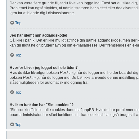
Der kan være flere grunde til, at du ikke kan logge ind. Først bør du sikre d
Problemet kan også skyldes, at administratoren har slettet eller deaktiveret 
igen for at blande dig i diskussionerne.
Top
Jeg har glemt min adgangskode!
Gå ikke i panik! Det er ikke muligt at finde din gamle adgangskode, men der k
kan du indtaste dit brugernavn og din e-mailadresse. Der fremsendes en e-m
Top
Hvorfor bliver jeg logget ud hele tiden?
Hvis du ikke tilvælger boksen
Husk mig
når du logger ind, holder boardet dig 
boksen
Husk mig
, når du logger ind. Du bør ikke anvende denne indstilling p
slået muligheden for automatisk indlogning fra.
Top
Hvilken funktion har "Slet cookies"?
"Slet cookies" sletter alle cookies dannet af phpBB. Hvis du har problemer med
boardadministrator har slået funktionen til, kan cookies bl.a. også bruges til a
Top