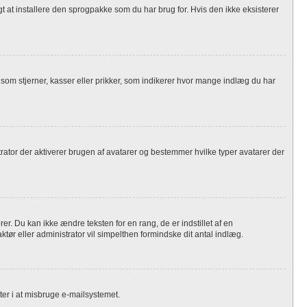
igt at installere den sprogpakke som du har brug for. Hvis den ikke eksisterer
 som stjerner, kasser eller prikker, som indikerer hvor mange indlæg du har
istrator der aktiverer brugen af avatarer og bestemmer hvilke typer avatarer der
. Du kan ikke ændre teksten for en rang, de er indstillet af en
ktør eller administrator vil simpelthen formindske dit antal indlæg.
ter i at misbruge e-mailsystemet.