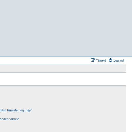
Tilmeld
Log ind
dan tilmelder jeg mig?
 anden farve?