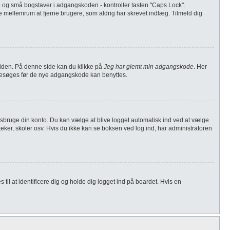
re og små bogstaver i adgangskoden - kontroller tasten "Caps Lock".
e mellemrum at fjerne brugere, som aldrig har skrevet indlæg. Tilmeld dig
iden. På denne side kan du klikke på
Jeg har glemt min adgangskode
. Her
 besøges før de nye adgangskode kan benyttes.
 misbruge din konto. Du kan vælge at blive logget automatisk ind ved at vælge
eker, skoler osv. Hvis du ikke kan se boksen ved log ind, har administratoren
til at identificere dig og holde dig logget ind på boardet. Hvis en