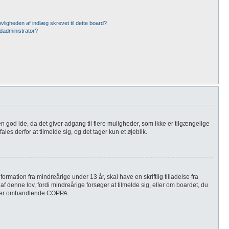
vligheden af indlæg skrevet til dette board?
dadministrator?
d en god ide, da det giver adgang til flere muligheder, som ikke er tilgængelige
es derfor at tilmelde sig, og det tager kun et øjeblik.
rmation fra mindreårige under 13 år, skal have en skriftlig tilladelse fra
 denne lov, fordi mindreårige forsøger at tilmelde sig, eller om boardet, du
 sager omhandlende COPPA.