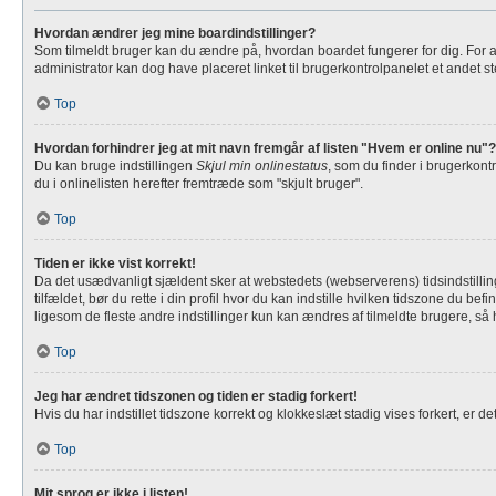
Hvordan ændrer jeg mine boardindstillinger?
Som tilmeldt bruger kan du ændre på, hvordan boardet fungerer for dig. For at 
administrator kan dog have placeret linket til brugerkontrolpanelet et andet ste
Top
Hvordan forhindrer jeg at mit navn fremgår af listen "Hvem er online nu"?
Du kan bruge indstillingen
Skjul min onlinestatus
, som du finder i brugerkont
du i onlinelisten herefter fremtræde som "skjult bruger".
Top
Tiden er ikke vist korrekt!
Da det usædvanligt sjældent sker at webstedets (webserverens) tidsindstilling 
tilfældet, bør du rette i din profil hvor du kan indstille hvilken tidszone du
ligesom de fleste andre indstillinger kun kan ændres af tilmeldte brugere, så hv
Top
Jeg har ændret tidszonen og tiden er stadig forkert!
Hvis du har indstillet tidszone korrekt og klokkeslæt stadig vises forkert, er det 
Top
Mit sprog er ikke i listen!