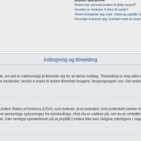
phpBB spørgsmål
Hvem har skrevet koden til dette board?
Hvorfor er funktion X ikke til stede?
Hvem kontakter jeg vedr. misbrug og/eller lo
Hvordan kommer jeg i kontakt med en boar
Indlogning og tilmelding
gør, om det er nødvendigt at tilmelde sig for at skrive indlæg. Tilmelding er dog alti
 beskeder, sende e-mails til andre tilmeldte brugere, brugergrupper osv. Det anbefal
United States of America (USA), som kræver, at et websted, som potentielt samler info
personlige oplysninger fra mindreårige. Hvis du er usikker på, om du er omfattet af
vokat. Vær venligst opmærksom på at phpBB Limited ikke kan rådgive yderligere i