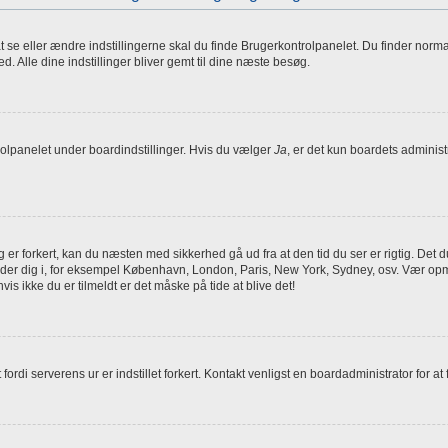
se eller ændre indstillingerne skal du finde Brugerkontrolpanelet. Du finder normalt
d. Alle dine indstillinger bliver gemt til dine næste besøg.
rolpanelet under boardindstillinger. Hvis du vælger
Ja
, er det kun boardets administr
er forkert, kan du næsten med sikkerhed gå ud fra at den tid du ser er rigtig. Det du
 befinder dig i, for eksempel København, London, Paris, New York, Sydney, osv. Vær o
is ikke du er tilmeldt er det måske på tide at blive det!
fordi serverens ur er indstillet forkert. Kontakt venligst en boardadministrator for at f