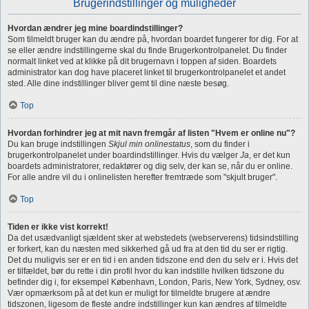
Brugerindstillinger og muligheder
Hvordan ændrer jeg mine boardindstillinger?
Som tilmeldt bruger kan du ændre på, hvordan boardet fungerer for dig. For at
se eller ændre indstillingerne skal du finde Brugerkontrolpanelet. Du finder
normalt linket ved at klikke på dit brugernavn i toppen af siden. Boardets
administrator kan dog have placeret linket til brugerkontrolpanelet et andet
sted. Alle dine indstillinger bliver gemt til dine næste besøg.
Top
Hvordan forhindrer jeg at mit navn fremgår af listen "Hvem er online nu"?
Du kan bruge indstillingen
Skjul min onlinestatus
, som du finder i
brugerkontrolpanelet under boardindstillinger. Hvis du vælger
Ja
, er det kun
boardets administratorer, redaktører og dig selv, der kan se, når du er online.
For alle andre vil du i onlinelisten herefter fremtræde som "skjult bruger".
Top
Tiden er ikke vist korrekt!
Da det usædvanligt sjældent sker at webstedets (webserverens) tidsindstilling
er forkert, kan du næsten med sikkerhed gå ud fra at den tid du ser er rigtig.
Det du muligvis ser er en tid i en anden tidszone end den du selv er i. Hvis det
er tilfældet, bør du rette i din profil hvor du kan indstille hvilken tidszone du
befinder dig i, for eksempel København, London, Paris, New York, Sydney, osv.
Vær opmærksom på at det kun er muligt for tilmeldte brugere at ændre
tidszonen, ligesom de fleste andre indstillinger kun kan ændres af tilmeldte