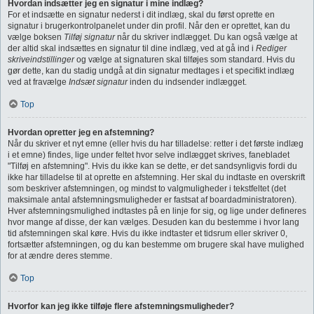
Hvordan indsætter jeg en signatur i mine indlæg?
For et indsætte en signatur nederst i dit indlæg, skal du først oprette en
signatur i brugerkontrolpanelet under din profil. Når den er oprettet, kan du
vælge boksen
Tilføj signatur
når du skriver indlægget. Du kan også vælge at
der altid skal indsættes en signatur til dine indlæg, ved at gå ind i
Rediger
skriveindstillinger
og vælge at signaturen skal tilføjes som standard. Hvis du
gør dette, kan du stadig undgå at din signatur medtages i et specifikt indlæg
ved at fravælge
Indsæt signatur
inden du indsender indlægget.
Top
Hvordan opretter jeg en afstemning?
Når du skriver et nyt emne (eller hvis du har tilladelse: retter i det første indlæg
i et emne) findes, lige under feltet hvor selve indlægget skrives, fanebladet
"Tilføj en afstemning". Hvis du ikke kan se dette, er det sandsynligvis fordi du
ikke har tilladelse til at oprette en afstemning. Her skal du indtaste en overskrift
som beskriver afstemningen, og mindst to valgmuligheder i tekstfeltet (det
maksimale antal afstemningsmuligheder er fastsat af boardadministratoren).
Hver afstemningsmulighed indtastes på en linje for sig, og lige under defineres
hvor mange af disse, der kan vælges. Desuden kan du bestemme i hvor lang
tid afstemningen skal køre. Hvis du ikke indtaster et tidsrum eller skriver 0,
fortsætter afstemningen, og du kan bestemme om brugere skal have mulighed
for at ændre deres stemme.
Top
Hvorfor kan jeg ikke tilføje flere afstemningsmuligheder?