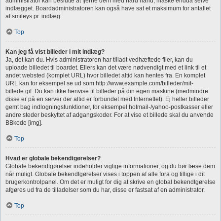
administrator kan beslutte at fjerne dem med hård hånd, måske endda selve
indlægget. Boardadministratoren kan også have sat et maksimum for antallet
af smileys pr. indlæg.
Top
Kan jeg få vist billeder i mit indlæg?
Ja, det kan du. Hvis administratoren har tilladt vedhæftede filer, kan du
uploade billedet til boardet. Ellers kan det være nødvendigt med et link til et
andet websted (komplet URL) hvor billedet altid kan hentes fra. En komplet
URL kan for eksempel se ud som http://www.example.com/billeder/mit-
billede.gif. Du kan ikke henvise til billeder på din egen maskine (medmindre
disse er på en server der altid er forbundet med Internettet). Ej heller billeder
gemt bag indlogningsfunktioner, for eksempel hotmail-/yahoo-postkasser eller
andre steder beskyttet af adgangskoder. For at vise et billede skal du anvende
BBkode [img].
Top
Hvad er globale bekendtgørelser?
Globale bekendtgørelser indeholder vigtige informationer, og du bør læse dem
når muligt. Globale bekendtgørelser vises i toppen af alle fora og tillige i dit
brugerkontrolpanel. Om det er muligt for dig at skrive en global bekendtgørelse
afgøres ud fra de tilladelser som du har, disse er fastsat af en administrator.
Top