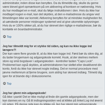
administrator, inden disse kan benyttes. Da du tilmeldte dig, skulle du gerne
være blevet gjort opmærksom på om aktivering af kontoen er nødvendig. Hvis
du har modtaget en e-mail, skal du følge instruktionen i den. Hvis du ikke har
modtaget nogen e-mail, kan det skyldes, at den e-mailadresse du angav ved
tilmeldingen ikke var korrekt. Aktivering benyttes for at mindske muligheden for,
at uønskede personer misbruger systemet ved at give ukorrekte oplysninger.
Hvis du er 100% sikker på, at du har skrevet den rigtige e-mailadresse, bør du
kontakte en boardadministrator.
Top
Jeg har tilmeldt mig for et stykke tid siden, og kan nu ikke logge ind
længere?!
Der kan være flere grunde til, at du ikke kan logge ind. Først bør du sikre dig, at
du taster brugernavn og adgangskode korrekt. Husk, at der skelnes mellem
store og små bogstaver i adgangskoden - kontroller tasten "Caps Lock".
Problemet kan også skyldes, at administratoren har slettet eller deaktiveret din
konto, fordi du ikke har skrevet nogle indlæg. Det er normal procedure med
jævne mellemrum at fjerne brugere, som aldrig har skrevet indlæg. Tilmeld dig
igen for at blande dig i diskussionerne.
Top
Jeg har glemt min adgangskode!
Gå ikke i panik! Det er ikke muligt at finde din gamle adgangskode, men der
kan dannes en ny. Gå til indlogningssiden ved at klikke på linket
Log ind
øverst
på siden. På denne side kan du klikke på
Jeg har glemt min adgangskode
.