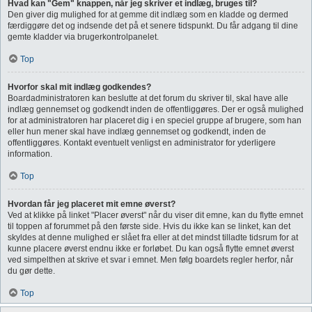
Hvad kan "Gem" knappen, når jeg skriver et indlæg, bruges til?
Den giver dig mulighed for at gemme dit indlæg som en kladde og dermed
færdiggøre det og indsende det på et senere tidspunkt. Du får adgang til dine
gemte kladder via brugerkontrolpanelet.
Top
Hvorfor skal mit indlæg godkendes?
Boardadministratoren kan beslutte at det forum du skriver til, skal have alle
indlæg gennemset og godkendt inden de offentliggøres. Der er også mulighed
for at administratoren har placeret dig i en speciel gruppe af brugere, som han
eller hun mener skal have indlæg gennemset og godkendt, inden de
offentliggøres. Kontakt eventuelt venligst en administrator for yderligere
information.
Top
Hvordan får jeg placeret mit emne øverst?
Ved at klikke på linket "Placer øverst" når du viser dit emne, kan du flytte emnet
til toppen af forummet på den første side. Hvis du ikke kan se linket, kan det
skyldes at denne mulighed er slået fra eller at det mindst tilladte tidsrum for at
kunne placere øverst endnu ikke er forløbet. Du kan også flytte emnet øverst
ved simpelthen at skrive et svar i emnet. Men følg boardets regler herfor, når
du gør dette.
Top