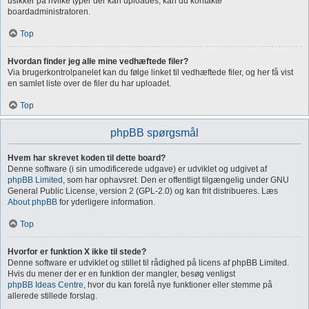
usikker på hvilke typer der kan uploades, kan du kontakte
boardadministratoren.
Top
Hvordan finder jeg alle mine vedhæftede filer?
Via brugerkontrolpanelet kan du følge linket til vedhæftede filer, og her få vist
en samlet liste over de filer du har uploadet.
Top
phpBB spørgsmål
Hvem har skrevet koden til dette board?
Denne software (i sin umodificerede udgave) er udviklet og udgivet af
phpBB Limited
, som har ophavsret. Den er offentligt tilgængelig under GNU
General Public License, version 2 (GPL-2.0) og kan frit distribueres. Læs
About phpBB
for yderligere information.
Top
Hvorfor er funktion X ikke til stede?
Denne software er udviklet og stillet til rådighed på licens af phpBB Limited.
Hvis du mener der er en funktion der mangler, besøg venligst
phpBB Ideas Centre
, hvor du kan forelå nye funktioner eller stemme på
allerede stillede forslag.