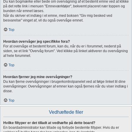
Du kan bogmærke eller bede om overvågning af et bestemt emne ved at klikke
på det rette link i menuen "Emneværktøjer", bekvemt placeret nær toppen og
bunden når emnet læses.
Når du skriver et indlæg i et emne, med boksen "Giv mig besked ved
besvarelse" vinget af, vil du også overvåge emnet.
Top
Hvordan overvåger jeg specifikke fora?
For at overvåge et bestemt forum, kan du, når du er i forummet, nederst på
siden, se et link "Overvåg forum". Ved klikke på linket aktiverer du overvågning
af hele forummet.
Top
Hvordan fjerner jeg mine overvågninger?
Du kan fjerne overvågninger i brugerkontrolpanelet ved at følge linket til dine
overvågninger. Overvågninger af emner kan også fjernes når du viser indlæg i
disse.
Top
Vedhæftede filer
Hvilke filtyper er det tilladt at vedhæfte på dette board?
En boardadministrator kan tillade og forbyde bestemte filtyper. Hvis du er