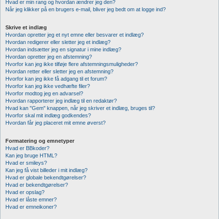
Hvad er min rang og hvordan ændrer jeg den?
Når jeg klikker på en brugers e-mail, bliver jeg bedt om at logge ind?
Skrive et indlæg
Hvordan opretter jeg et nyt emne eller besvarer et indlæg?
Hvordan redigerer eller sletter jeg et indlæg?
Hvordan indsætter jeg en signatur i mine indlæg?
Hvordan opretter jeg en afstemning?
Hvorfor kan jeg ikke tilføje flere afstemningsmuligheder?
Hvordan retter eller sletter jeg en afstemning?
Hvorfor kan jeg ikke få adgang til et forum?
Hvorfor kan jeg ikke vedhæfte filer?
Hvorfor modtog jeg en advarsel?
Hvordan rapporterer jeg indlæg til en redaktør?
Hvad kan "Gem" knappen, når jeg skriver et indlæg, bruges til?
Hvorfor skal mit indlæg godkendes?
Hvordan får jeg placeret mit emne øverst?
Formatering og emnetyper
Hvad er BBkoder?
Kan jeg bruge HTML?
Hvad er smileys?
Kan jeg få vist billeder i mit indlæg?
Hvad er globale bekendtgørelser?
Hvad er bekendtgørelser?
Hvad er opslag?
Hvad er låste emner?
Hvad er emneikoner?