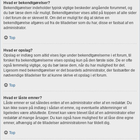
Hvad er bekendtgørelser?
Bekendtgørelser indeholder typisk vigtige beskeder angående forummet, og
du bør læse dem når muligt. Bekendtgørelser vises altid på toppen af alle sider
i det forum de er skrevet til. Om det er muligt for dig at skrive en
bekendtgørelse afgøres ud fra de tilladelser som du har, disse er fastsat af en
administrator.
Top
Hvad er opslag?
Opslag er indlæg som altid vises lige under bekendtgørelserne i et forum, til
forskel fra bekendtgørelserne vises opslag kun på den første side. De er ofte
også temmelig vigtige, og du bør læse dem, når du har mulighed for det.
Ligesom med bekendtgørelser er det boardets administrator, der fastsætter de
nødvendige tilladelser for at kunne skrive et opslag i et forum.
Top
Hvad er låste emner?
Låste emner er sat således enten af en administrator eller af en redaktør. Du
kan ikke svare på indlæg i sådan et emne, og eventuelle afstemninger vil
ligeledes være afsluttede. Emnet kan være blevet låst af en administrator eller
redaktør af mange årsager. Du kan også have mulighed for at låse dine egne
emner, afhængig af de tilladelser administratoren har tildelt dig.
Top