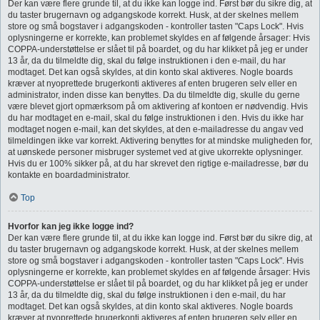
Der kan være flere grunde til, at du ikke kan logge ind. Først bør du sikre dig, at
du taster brugernavn og adgangskode korrekt. Husk, at der skelnes mellem
store og små bogstaver i adgangskoden - kontroller tasten "Caps Lock". Hvis
oplysningerne er korrekte, kan problemet skyldes en af følgende årsager: Hvis
COPPA-understøttelse er slået til på boardet, og du har klikket på jeg er under
13 år, da du tilmeldte dig, skal du følge instruktionen i den e-mail, du har
modtaget. Det kan også skyldes, at din konto skal aktiveres. Nogle boards
kræver at nyoprettede brugerkonti aktiveres af enten brugeren selv eller en
administrator, inden disse kan benyttes. Da du tilmeldte dig, skulle du gerne
være blevet gjort opmærksom på om aktivering af kontoen er nødvendig. Hvis
du har modtaget en e-mail, skal du følge instruktionen i den. Hvis du ikke har
modtaget nogen e-mail, kan det skyldes, at den e-mailadresse du angav ved
tilmeldingen ikke var korrekt. Aktivering benyttes for at mindske muligheden for,
at uønskede personer misbruger systemet ved at give ukorrekte oplysninger.
Hvis du er 100% sikker på, at du har skrevet den rigtige e-mailadresse, bør du
kontakte en boardadministrator.
Top
Hvorfor kan jeg ikke logge ind?
Der kan være flere grunde til, at du ikke kan logge ind. Først bør du sikre dig, at
du taster brugernavn og adgangskode korrekt. Husk, at der skelnes mellem
store og små bogstaver i adgangskoden - kontroller tasten "Caps Lock". Hvis
oplysningerne er korrekte, kan problemet skyldes en af følgende årsager: Hvis
COPPA-understøttelse er slået til på boardet, og du har klikket på jeg er under
13 år, da du tilmeldte dig, skal du følge instruktionen i den e-mail, du har
modtaget. Det kan også skyldes, at din konto skal aktiveres. Nogle boards
kræver at nyoprettede brugerkonti aktiveres af enten brugeren selv eller en