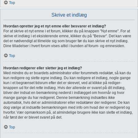
Top
Skrive et indlæg
Hvordan opretter jeg et nyt emne eller besvarer et indlæg?
For at skrive et nyt emne i et forum, klikker du på knappen "Nyt emne". For at
skrive et indlæg i et eksisterende emne, klikker du på "Besvar". Det kan være
det er nødvendigt at tilmelde sig som bruger før du kan skrive et nyt indlæg.
Dine tilladelser i hvert forum vises altid i bunden af forum- og emnesiden.
Top
Hvordan redigerer eller sletter jeg et indlæg?
Med mindre du er boardets administrator eller forummets redaktør, så kan du
kun redigere og slette egne indlæg. Du kan redigere et indlæg, nogle gange
kun i et begrænset tidsrum efter det er skrevet, ved at klikke på rediger-
knappen ud for det rette indlæg. Hvis der allerede er svaret på dit indlæg,
bliver der indsat en bemærkning nederst i indlægget om hvornår og hvor
mange gange du har redigeret. Denne bemærkning indsættes ikke
automatisk, hvis det er administratorer eller redaktører der redigerer. De kan
dog vælge at indsætte bemærkningen med info om hvad der er redigeret og
hvorfor. Vær opmærksom på, at almindelige brugere ikke kan slette et indlæg,
når først der er blevet svaret på det.
Top