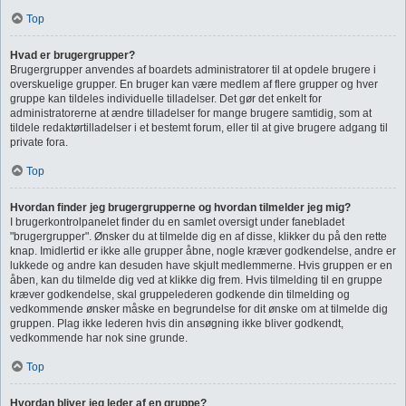
Top
Hvad er brugergrupper?
Brugergrupper anvendes af boardets administratorer til at opdele brugere i
overskuelige grupper. En bruger kan være medlem af flere grupper og hver
gruppe kan tildeles individuelle tilladelser. Det gør det enkelt for
administratorerne at ændre tilladelser for mange brugere samtidig, som at
tildele redaktørtilladelser i et bestemt forum, eller til at give brugere adgang til
private fora.
Top
Hvordan finder jeg brugergrupperne og hvordan tilmelder jeg mig?
I brugerkontrolpanelet finder du en samlet oversigt under fanebladet
"brugergrupper". Ønsker du at tilmelde dig en af disse, klikker du på den rette
knap. Imidlertid er ikke alle grupper åbne, nogle kræver godkendelse, andre er
lukkede og andre kan desuden have skjult medlemmerne. Hvis gruppen er en
åben, kan du tilmelde dig ved at klikke dig frem. Hvis tilmelding til en gruppe
kræver godkendelse, skal gruppelederen godkende din tilmelding og
vedkommende ønsker måske en begrundelse for dit ønske om at tilmelde dig
gruppen. Plag ikke lederen hvis din ansøgning ikke bliver godkendt,
vedkommende har nok sine grunde.
Top
Hvordan bliver jeg leder af en gruppe?