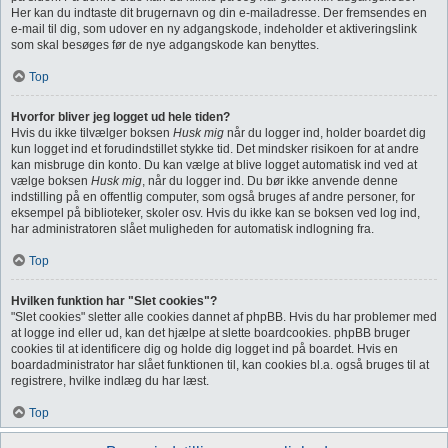
Her kan du indtaste dit brugernavn og din e-mailadresse. Der fremsendes en
e-mail til dig, som udover en ny adgangskode, indeholder et aktiveringslink
som skal besøges før de nye adgangskode kan benyttes.
Top
Hvorfor bliver jeg logget ud hele tiden?
Hvis du ikke tilvælger boksen
Husk mig
når du logger ind, holder boardet dig
kun logget ind et forudindstillet stykke tid. Det mindsker risikoen for at andre
kan misbruge din konto. Du kan vælge at blive logget automatisk ind ved at
vælge boksen
Husk mig
, når du logger ind. Du bør ikke anvende denne
indstilling på en offentlig computer, som også bruges af andre personer, for
eksempel på biblioteker, skoler osv. Hvis du ikke kan se boksen ved log ind,
har administratoren slået muligheden for automatisk indlogning fra.
Top
Hvilken funktion har "Slet cookies"?
"Slet cookies" sletter alle cookies dannet af phpBB. Hvis du har problemer med
at logge ind eller ud, kan det hjælpe at slette boardcookies. phpBB bruger
cookies til at identificere dig og holde dig logget ind på boardet. Hvis en
boardadministrator har slået funktionen til, kan cookies bl.a. også bruges til at
registrere, hvilke indlæg du har læst.
Top