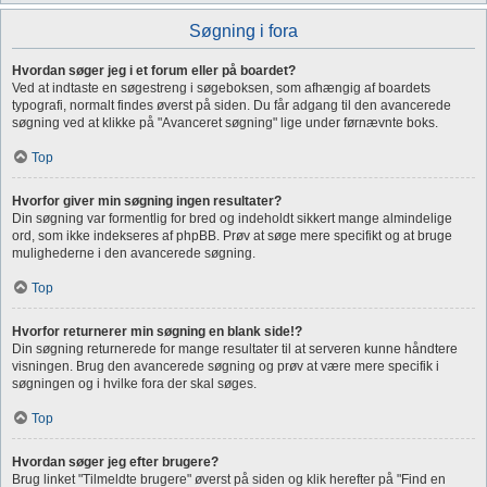
Søgning i fora
Hvordan søger jeg i et forum eller på boardet?
Ved at indtaste en søgestreng i søgeboksen, som afhængig af boardets
typografi, normalt findes øverst på siden. Du får adgang til den avancerede
søgning ved at klikke på "Avanceret søgning" lige under førnævnte boks.
Top
Hvorfor giver min søgning ingen resultater?
Din søgning var formentlig for bred og indeholdt sikkert mange almindelige
ord, som ikke indekseres af phpBB. Prøv at søge mere specifikt og at bruge
mulighederne i den avancerede søgning.
Top
Hvorfor returnerer min søgning en blank side!?
Din søgning returnerede for mange resultater til at serveren kunne håndtere
visningen. Brug den avancerede søgning og prøv at være mere specifik i
søgningen og i hvilke fora der skal søges.
Top
Hvordan søger jeg efter brugere?
Brug linket "Tilmeldte brugere" øverst på siden og klik herefter på "Find en