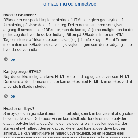
Formatering og emnetyper
Hvad er BBkoder?
BBkoder er en speciel implementering af HTML, der giver god styring af
formatering på visse dele af et indlæg. Det er administratoren som giver
adgang til anvendelse af BBkoder, men du kan også fjerne muligheden for det
pr. indlæg der hvor du skriver indlæg. Stilen på BBkode minder om HTML.
Tags omsluttes af firkantede parenteser, [ og ], fremfor < og >. For at få mere
information om BBkode, se da venligst vejledningen som der er adgang til der
hvor du skriver indlæg.
Top
Kan jeg bruge HTML?
Nej, det er ikke muligt at skrive HTML-kode i indlæg og få det vist som HTML.
Det meste af den formatering, der kan udføres med HTML, kan udføres ved at
anvende BBkode i stedet.
Top
Hvad er smileys?
Smileys, er små grafiske ikoner - eller billeder, som kan benyttes til at signalere
bestemte følelser. De bruges via en kort tekstkode, for eksempel :) betyder
glad, :( betyder ked af det. Den fulde liste over alle smileys kan ses når der
skrives et nyt indlæg. Bemærk at det ikke er god tone at overdrive brugen
smileys. De kan hurtigt gøre et indlæg uoverskueligt, og en redaktør eller