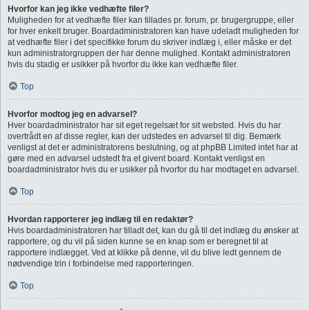
Hvorfor kan jeg ikke vedhæfte filer?
Muligheden for at vedhæfte filer kan tillades pr. forum, pr. brugergruppe, eller
for hver enkelt bruger. Boardadministratoren kan have udeladt muligheden for
at vedhæfte filer i det specifikke forum du skriver indlæg i, eller måske er det
kun administratorgruppen der har denne mulighed. Kontakt administratoren
hvis du stadig er usikker på hvorfor du ikke kan vedhæfte filer.
Top
Hvorfor modtog jeg en advarsel?
Hver boardadministrator har sit eget regelsæt for sit websted. Hvis du har
overtrådt en af disse regler, kan der udstedes en advarsel til dig. Bemærk
venligst at det er administratorens beslutning, og at phpBB Limited intet har at
gøre med en advarsel udstedt fra et givent board. Kontakt venligst en
boardadministrator hvis du er usikker på hvorfor du har modtaget en advarsel.
Top
Hvordan rapporterer jeg indlæg til en redaktør?
Hvis boardadministratoren har tilladt det, kan du gå til det indlæg du ønsker at
rapportere, og du vil på siden kunne se en knap som er beregnet til at
rapportere indlægget. Ved at klikke på denne, vil du blive ledt gennem de
nødvendige trin i forbindelse med rapporteringen.
Top