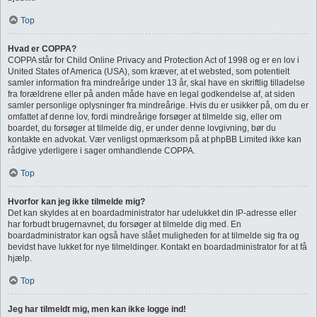
Top
Hvad er COPPA?
COPPA står for Child Online Privacy and Protection Act of 1998 og er en lov i
United States of America (USA), som kræver, at et websted, som potentielt
samler information fra mindreårige under 13 år, skal have en skriftlig tilladelse
fra forældrene eller på anden måde have en legal godkendelse af, at siden
samler personlige oplysninger fra mindreårige. Hvis du er usikker på, om du er
omfattet af denne lov, fordi mindreårige forsøger at tilmelde sig, eller om
boardet, du forsøger at tilmelde dig, er under denne lovgivning, bør du
kontakte en advokat. Vær venligst opmærksom på at phpBB Limited ikke kan
rådgive yderligere i sager omhandlende COPPA.
Top
Hvorfor kan jeg ikke tilmelde mig?
Det kan skyldes at en boardadministrator har udelukket din IP-adresse eller
har forbudt brugernavnet, du forsøger at tilmelde dig med. En
boardadministrator kan også have slået muligheden for at tilmelde sig fra og
bevidst have lukket for nye tilmeldinger. Kontakt en boardadministrator for at få
hjælp.
Top
Jeg har tilmeldt mig, men kan ikke logge ind!