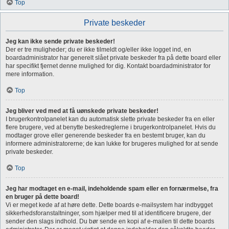
Top
Private beskeder
Jeg kan ikke sende private beskeder!
Der er tre muligheder; du er ikke tilmeldt og/eller ikke logget ind, en
boardadministrator har generelt slået private beskeder fra på dette board eller
har specifikt fjernet denne mulighed for dig. Kontakt boardadministrator for
mere information.
Top
Jeg bliver ved med at få uønskede private beskeder!
I brugerkontrolpanelet kan du automatisk slette private beskeder fra en eller
flere brugere, ved at benytte beskedreglerne i brugerkontrolpanelet. Hvis du
modtager grove eller generende beskeder fra en bestemt bruger, kan du
informere administratorerne; de kan lukke for brugeres mulighed for at sende
private beskeder.
Top
Jeg har modtaget en e-mail, indeholdende spam eller en fornærmelse, fra
en bruger på dette board!
Vi er meget kede af at høre dette. Dette boards e-mailsystem har indbygget
sikkerhedsforanstaltninger, som hjælper med til at identificere brugere, der
sender den slags indhold. Du bør sende en kopi af e-mailen til dette boards