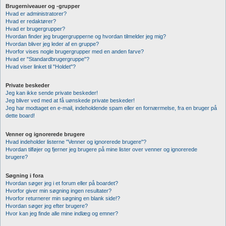
Brugerniveauer og -grupper
Hvad er administratorer?
Hvad er redaktører?
Hvad er brugergrupper?
Hvordan finder jeg brugergrupperne og hvordan tilmelder jeg mig?
Hvordan bliver jeg leder af en gruppe?
Hvorfor vises nogle brugergrupper med en anden farve?
Hvad er "Standardbrugergruppe"?
Hvad viser linket til "Holdet"?
Private beskeder
Jeg kan ikke sende private beskeder!
Jeg bliver ved med at få uønskede private beskeder!
Jeg har modtaget en e-mail, indeholdende spam eller en fornærmelse, fra en bruger på
dette board!
Venner og ignorerede brugere
Hvad indeholder listerne "Venner og ignorerede brugere"?
Hvordan tilføjer og fjerner jeg brugere på mine lister over venner og ignorerede
brugere?
Søgning i fora
Hvordan søger jeg i et forum eller på boardet?
Hvorfor giver min søgning ingen resultater?
Hvorfor returnerer min søgning en blank side!?
Hvordan søger jeg efter brugere?
Hvor kan jeg finde alle mine indlæg og emner?