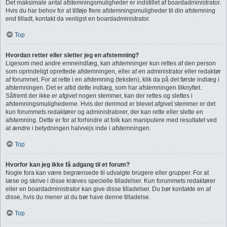
Det maksimale antal afstemningsmuligheder er indstillet af boardadministrator.
Hvis du har behov for at tilføje flere afstemningsmuligheder til din afstemning
end tilladt, kontakt da venligst en boardadministrator.
Top
Hvordan retter eller sletter jeg en afstemning?
Ligesom med andre emneindlæg, kan afstemninger kun rettes af den person
som oprindeligt oprettede afstemningen, eller af en administrator eller redaktør
af forummet. For at rette i en afstemning (teksten), klik da på det første indlæg i
afstemningen. Det er altid dette indlæg, som har afstemningen tilknyttet.
Såfremt der ikke er afgivet nogen stemmer, kan der rettes og slettes i
afstemningsmulighederne. Hvis der derimod er blevet afgivet stemmer er det
kun forummets redaktører og administratorer, der kan rette eller slette en
afstemning. Dette er for at forhindre at folk kan manipulere med resultatet ved
at ændre i betydningen halvvejs inde i afstemningen.
Top
Hvorfor kan jeg ikke få adgang til et forum?
Nogle fora kan være begrænsede til udvalgte brugere eller grupper. For at
læse og skrive i disse kræves specielle tilladelser. Kun forummets redaktører
eller en boardadministrator kan give disse tilladelser. Du bør kontakte en af
disse, hvis du mener at du bør have denne tilladelse.
Top