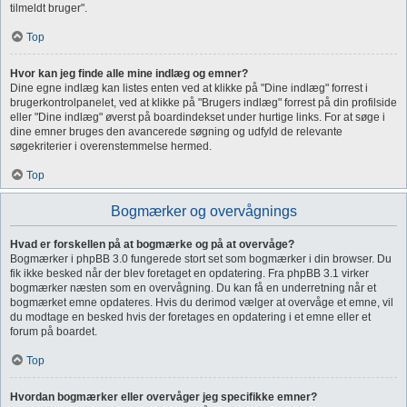
tilmeldt bruger".
Top
Hvor kan jeg finde alle mine indlæg og emner?
Dine egne indlæg kan listes enten ved at klikke på "Dine indlæg" forrest i
brugerkontrolpanelet, ved at klikke på "Brugers indlæg" forrest på din profilside
eller "Dine indlæg" øverst på boardindekset under hurtige links. For at søge i
dine emner bruges den avancerede søgning og udfyld de relevante
søgekriterier i overenstemmelse hermed.
Top
Bogmærker og overvågnings
Hvad er forskellen på at bogmærke og på at overvåge?
Bogmærker i phpBB 3.0 fungerede stort set som bogmærker i din browser. Du
fik ikke besked når der blev foretaget en opdatering. Fra phpBB 3.1 virker
bogmærker næsten som en overvågning. Du kan få en underretning når et
bogmærket emne opdateres. Hvis du derimod vælger at overvåge et emne, vil
du modtage en besked hvis der foretages en opdatering i et emne eller et
forum på boardet.
Top
Hvordan bogmærker eller overvåger jeg specifikke emner?