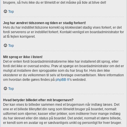
brugere, så hvis ikke du er tilmeldt er det måske på tide at blive det!
Top
Jeg har ændret tidszonen og tiden er stadig forkert!
Hvis du har indstillet tidszone korrekt og klokkeslæt stadig vises forkert, er det
fordi serverens ur er indstillet forkert. Kontakt venligst en boardadministrator for
at få fejlen korrigeret.
Top
Mit sprog er ikke i listen!
Det er enten fordi boardadministratorerne ikke har installeret dit sprog, eller
fordi det ikke er oversat endnu. Prøv at spørge en boardadministrator om det er
muligt at installere den sprogpakke som du har brug for. Hvis den ikke
eksisterer er du velkommen til selv at foretage oversættelsen. Mere information
om hvordan dette gøres findes på
phpBB ®
's websted.
Top
Hvad betyder billedet efter mit brugernavn?
Der kan vises to billeder sammen med et brugernavn når indlæg læses. Det
ene er et billede tilknyttet din rang som tilmeldt bruger på boardet, normalt
udformet som stjerner, kasser eller prikker, som indikerer hvor mange indlæg
du har skrevet eller din status på boardet. Det andet, normalt et større billede,
er kendt som en avatar og er sædvanligvis unikt og personligt for hver bruger.