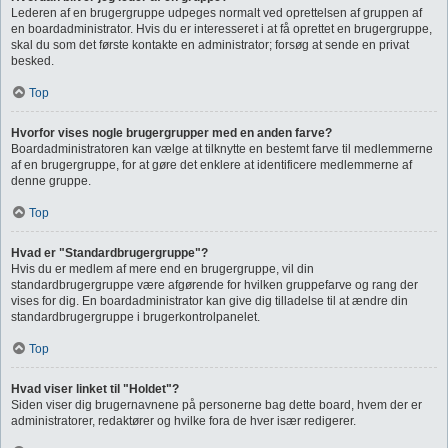
Lederen af en brugergruppe udpeges normalt ved oprettelsen af gruppen af
en boardadministrator. Hvis du er interesseret i at få oprettet en brugergruppe,
skal du som det første kontakte en administrator; forsøg at sende en privat
besked.
Top
Hvorfor vises nogle brugergrupper med en anden farve?
Boardadministratoren kan vælge at tilknytte en bestemt farve til medlemmerne
af en brugergruppe, for at gøre det enklere at identificere medlemmerne af
denne gruppe.
Top
Hvad er "Standardbrugergruppe"?
Hvis du er medlem af mere end en brugergruppe, vil din
standardbrugergruppe være afgørende for hvilken gruppefarve og rang der
vises for dig. En boardadministrator kan give dig tilladelse til at ændre din
standardbrugergruppe i brugerkontrolpanelet.
Top
Hvad viser linket til "Holdet"?
Siden viser dig brugernavnene på personerne bag dette board, hvem der er
administratorer, redaktører og hvilke fora de hver især redigerer.