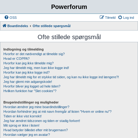
Powerforum
OSS
Tilmeld
Log ind
Boardindeks
Ofte stillede spørgsmål
Ofte stillede spørgsmål
Indlogning og tilmelding
Hvorfor er det nødvendigt at tilmelde sig?
Hvad er COPPA?
Hvorfor kan jeg ikke tilmelde mig?
Jeg har tilmeldt mig, men kan ikke logge ind!
Hvorfor kan jeg ikke logge ind?
Jeg har tilmeldt mig for et stykke tid siden, og kan nu ikke logge ind længere?!
Jeg har glemt min adgangskode!
Hvorfor bliver jeg logget ud hele tiden?
Hvilken funktion har "Slet cookies"?
Brugerindstillinger og muligheder
Hvordan ændrer jeg mine boardindstillinger?
Hvordan forhindrer jeg at mit navn fremgår af listen "Hvem er online nu"?
Tiden er ikke vist korrekt!
Jeg har ændret tidszonen og tiden er stadig forkert!
Mit sprog er ikke i listen!
Hvad betyder billedet efter mit brugernavn?
Hvordan vælger jeg en avatar?