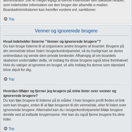
administrator. Der er meget vigtigt at denne indeholder den såkaldte header,
som indeholder information om den bruger der afsendte e-mailen.
Boardadministratoren kan herefter vurdere evt. sanktioner.
Top
Venner og ignorerede brugere
Hvad indeholder listerne "Venner og ignorerede brugere"?
Du kan bruge listerne til at organisere andre brugere af boardet. Brugere på
din venneliste bliver listet i brugerkontrolpanelet, så du hurtigt kan se deres
onlinestatus og sende dem private beskeder. Afhængig af om boardets
skabelon understøtter dette, vil indlæg fra disse brugere også blive fremhævet.
Hvis du vælger at ignorere en bruger, vil alle indlæg fra denne som standard
blive skjult for dig.
Top
Hvordan tilføjer og fjerner jeg brugere på mine lister over venner og
ignorerede brugere?
Du kan føje brugere til listerne på to måder. I hver brugers profil findes et link
som kan bruges, enten til at føje brugeren til din venneliste, eller til listen over
ignorerede brugere. Alternativt kan du i brugerkontrolpanelet tilføje brugere
direkte ved at indtaste brugernavne. Her kan du også fjerne brugere fra dine
lister.
Top