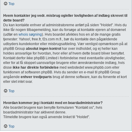
Top
Hvem kontakter jeg vedr. misbrug og/eller lovligheden af indlæg skrevet til
dette board?
Du kan kontakte enhver af administratorerne anført på siden "Holdet". Hvis du
ikke får nogen tilbagemelding, kan du forsøge at kontakte ejeren af domænet
(udfør en
whois søgning
). Hvis boardet afvikles hos en af de mange gratis
tjenester: Yahoo!, free.fr, f2s.com m.fl., bør du kontakte den pågældende
udbyders kundekontor eller misbrugsafdeling. Vær venligst opmærksom på at
phpBB Group
absolut ingen kontrol
har over indholdet, og ej heller kan
holdes ansvarlige for hvordan, hvor eller af hvem dette board bliver benyttet.
Kontakt derfor ikke phpBB Limited i forbindelse med eventuelle ulovligheder,
eller for at få stoppet uansvarlige brugere eller æreskrænkende indlæg, hvis
disse
ikke har direkte forbindelse
med webstedet www.phpbb.com eller
funktionen af softwaren phpBB. Hvis du sender en e-mail til phpBB Group
angående
enhver tredjeparts
brug af denne software, kan du forvente et kort
eller slet intet svar.
Top
Hvordan kommer jeg i kontakt med en boardadministrator?
Alle boardet brugere kan benytte formularen "Kontakt os", hvis
boardadministrator har aktiveret denne.
Tilmeldte brugere kan også anvende linket til "Holdet".
Top