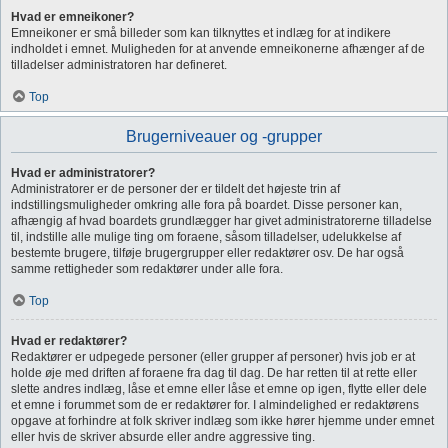
Hvad er emneikoner?
Emneikoner er små billeder som kan tilknyttes et indlæg for at indikere
indholdet i emnet. Muligheden for at anvende emneikonerne afhænger af de
tilladelser administratoren har defineret.
Top
Brugerniveauer og -grupper
Hvad er administratorer?
Administratorer er de personer der er tildelt det højeste trin af
indstillingsmuligheder omkring alle fora på boardet. Disse personer kan,
afhængig af hvad boardets grundlægger har givet administratorerne tilladelse
til, indstille alle mulige ting om foraene, såsom tilladelser, udelukkelse af
bestemte brugere, tilføje brugergrupper eller redaktører osv. De har også
samme rettigheder som redaktører under alle fora.
Top
Hvad er redaktører?
Redaktører er udpegede personer (eller grupper af personer) hvis job er at
holde øje med driften af foraene fra dag til dag. De har retten til at rette eller
slette andres indlæg, låse et emne eller låse et emne op igen, flytte eller dele
et emne i forummet som de er redaktører for. I almindelighed er redaktørens
opgave at forhindre at folk skriver indlæg som ikke hører hjemme under emnet
eller hvis de skriver absurde eller andre aggressive ting.