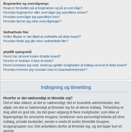
Bogmærker og overvågnings
Hvad er forskellen på at bogmærke og på at overvåge?
Hvordan bogmærker eller overvåger jeg specifikke emner?
Hvordan overvåger jeg specifikke fora?
Hvordan fjerner jeg mine overvågninger?
Vedhæftede filer
Hvilke filtyper er det tilladt at vedhæfte på dette board?
Hvordan finder jeg alle mine vedhæftede filer?
phpBB spørgsmål
Hvem har skrevet koden til dette board?
Hvorfor er funktion X ikke til stede?
Hvem kontakter jeg vedr. misbrug og/eller lovligheden af indlæg skrevet til dette board?
Hvordan kommer jeg i kontakt med en boardadministrator?
Indlogning og tilmelding
Hvorfor er det nødvendigt at tilmelde sig?
Det er ikke sikkert, at det er nødvendigt; det er boardets administrator, der
afgør, om det er nødvendigt at tilmelde sig for at skrive indlæg. Tilmelding er
dog altid en god ide, da det giver adgang til flere muligheder, som ikke er
tilgængelige for anonyme brugere; funktioner som personligt billede på dine
indlæg, private beskeder, sende e-mails til andre tilmeldte brugere,
brugergrupper osv. Det anbefales derfor at tilmelde sig, og det tager kun et
øjeblik.