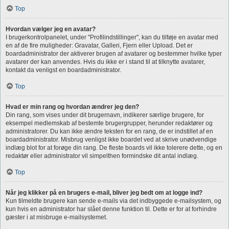
Top
Hvordan vælger jeg en avatar?
I brugerkontrolpanelet, under "Profilindstillinger", kan du tilføje en avatar med
en af de fire muligheder: Gravatar, Galleri, Fjern eller Upload. Det er
boardadministrator der aktiverer brugen af avatarer og bestemmer hvilke typer
avatarer der kan anvendes. Hvis du ikke er i stand til at tilknytte avatarer,
kontakt da venligst en boardadministrator.
Top
Hvad er min rang og hvordan ændrer jeg den?
Din rang, som vises under dit brugernavn, indikerer særlige brugere, for
eksempel medlemskab af bestemte brugergrupper, herunder redaktører og
administratorer. Du kan ikke ændre teksten for en rang, de er indstillet af en
boardadministrator. Misbrug venligst ikke boardet ved at skrive unødvendige
indlæg blot for at forøge din rang. De fleste boards vil ikke tolerere dette, og en
redaktør eller administrator vil simpelthen formindske dit antal indlæg.
Top
Når jeg klikker på en brugers e-mail, bliver jeg bedt om at logge ind?
Kun tilmeldte brugere kan sende e-mails via det indbyggede e-mailsystem, og
kun hvis en administrator har slået denne funktion til. Dette er for at forhindre
gæster i at misbruge e-mailsystemet.