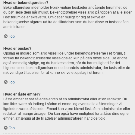
Hvad er bekendtgørelser?
Bekendtgørelser indeholder typisk vigtige beskeder angående forummet, og
du bør læse dem når muligt. Bekendtgørelser vises altid på toppen af alle sider
i det forum de er skrevet til. Om det er muligt for dig at skrive en
bekendtgørelse afgøres ud fra de tilladelser som du har, disse er fastsat af en
administrator.
Top
Hvad er opslag?
Opslag er indlæg som altid vises lige under bekendtgørelserne i et forum, til
forskel fra bekendtgørelserne vises opslag kun på den første side. De er ofte
også temmelig vigtige, og du bør læse dem, når du har mulighed for det.
Ligesom med bekendtgørelser er det boardets administrator, der fastsætter de
nødvendige tilladelser for at kunne skrive et opslag i et forum.
Top
Hvad er låste emner?
Låste emner er sat således enten af en administrator eller af en redaktør. Du
kan ikke svare på indlæg i sådan et emne, og eventuelle afstemninger vil
ligeledes være afsluttede. Emnet kan være blevet låst af en administrator eller
redaktør af mange årsager. Du kan også have mulighed for at låse dine egne
emner, afhængig af de tilladelser administratoren har tildelt dig.
Top