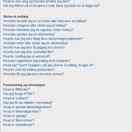
Hvad er min rang og hvordan ændrer jeg den?
Når jeg klikker på en brugers e-mail, bliver jeg bedt om at logge ind?
Skrive et indlæg
Hvordan opretter jeg et nyt emne eller besvarer et indlæg?
Hvordan redigerer eller sletter jeg et indlæg?
Hvordan indsætter jeg en signatur i mine indlæg?
Hvordan opretter jeg en afstemning?
Hvorfor kan jeg ikke tilføje flere afstemningsmuligheder?
Hvordan retter eller sletter jeg en afstemning?
Hvorfor kan jeg ikke få adgang til et forum?
Hvorfor kan jeg ikke vedhæfte filer?
Hvorfor modtog jeg en advarsel?
Hvordan rapporterer jeg indlæg til en redaktør?
Hvad kan "Gem" knappen, når jeg skriver et indlæg, bruges til?
Hvorfor skal mit indlæg godkendes?
Hvordan får jeg placeret mit emne øverst?
Formatering og emnetyper
Hvad er BBkoder?
Kan jeg bruge HTML?
Hvad er smileys?
Kan jeg få vist billeder i mit indlæg?
Hvad er globale bekendtgørelser?
Hvad er bekendtgørelser?
Hvad er opslag?
Hvad er låste emner?
Hvad er emneikoner?