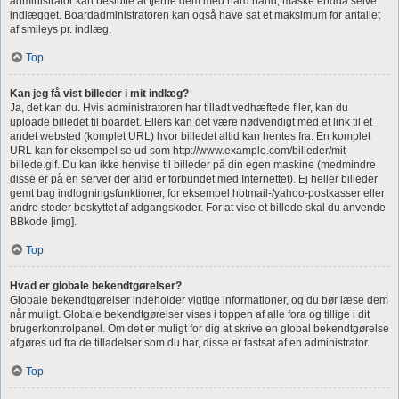
administrator kan beslutte at fjerne dem med hård hånd, måske endda selve
indlægget. Boardadministratoren kan også have sat et maksimum for antallet
af smileys pr. indlæg.
Top
Kan jeg få vist billeder i mit indlæg?
Ja, det kan du. Hvis administratoren har tilladt vedhæftede filer, kan du
uploade billedet til boardet. Ellers kan det være nødvendigt med et link til et
andet websted (komplet URL) hvor billedet altid kan hentes fra. En komplet
URL kan for eksempel se ud som http://www.example.com/billeder/mit-
billede.gif. Du kan ikke henvise til billeder på din egen maskine (medmindre
disse er på en server der altid er forbundet med Internettet). Ej heller billeder
gemt bag indlogningsfunktioner, for eksempel hotmail-/yahoo-postkasser eller
andre steder beskyttet af adgangskoder. For at vise et billede skal du anvende
BBkode [img].
Top
Hvad er globale bekendtgørelser?
Globale bekendtgørelser indeholder vigtige informationer, og du bør læse dem
når muligt. Globale bekendtgørelser vises i toppen af alle fora og tillige i dit
brugerkontrolpanel. Om det er muligt for dig at skrive en global bekendtgørelse
afgøres ud fra de tilladelser som du har, disse er fastsat af en administrator.
Top