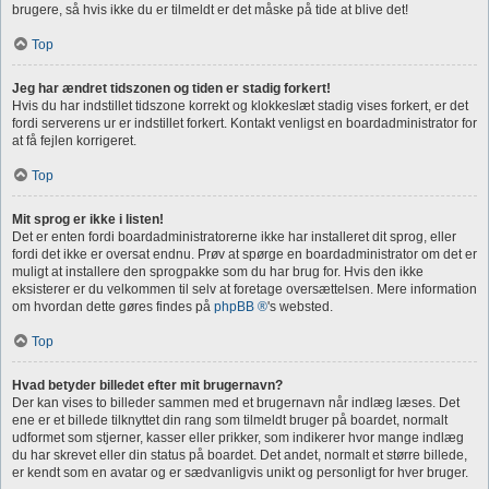
brugere, så hvis ikke du er tilmeldt er det måske på tide at blive det!
Top
Jeg har ændret tidszonen og tiden er stadig forkert!
Hvis du har indstillet tidszone korrekt og klokkeslæt stadig vises forkert, er det
fordi serverens ur er indstillet forkert. Kontakt venligst en boardadministrator for
at få fejlen korrigeret.
Top
Mit sprog er ikke i listen!
Det er enten fordi boardadministratorerne ikke har installeret dit sprog, eller
fordi det ikke er oversat endnu. Prøv at spørge en boardadministrator om det er
muligt at installere den sprogpakke som du har brug for. Hvis den ikke
eksisterer er du velkommen til selv at foretage oversættelsen. Mere information
om hvordan dette gøres findes på
phpBB ®
's websted.
Top
Hvad betyder billedet efter mit brugernavn?
Der kan vises to billeder sammen med et brugernavn når indlæg læses. Det
ene er et billede tilknyttet din rang som tilmeldt bruger på boardet, normalt
udformet som stjerner, kasser eller prikker, som indikerer hvor mange indlæg
du har skrevet eller din status på boardet. Det andet, normalt et større billede,
er kendt som en avatar og er sædvanligvis unikt og personligt for hver bruger.