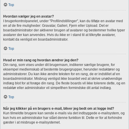
Top
Hvordan vælger jeg en avatar?
I brugerkontrolpanelet, under "Profilindstillinger", kan du tilføje en avatar med
en af de fire muligheder: Gravatar, Galleri, Fjern eller Upload. Det er
boardadministrator der aktiverer brugen af avatarer og bestemmer hvilke typer
avatarer der kan anvendes. Hvis du ikke er i stand til at tilknytte avatarer,
kontakt da venligst en boardadministrator.
Top
Hvad er min rang og hvordan ændrer jeg den?
Din rang, som vises under dit brugernavn, indikerer særlige brugere, for
eksempel medlemskab af bestemte brugergrupper, herunder redaktører og
administratorer. Du kan ikke ændre teksten for en rang, de er indstillet af en
boardadministrator. Misbrug venligst ikke boardet ved at skrive unødvendige
indlæg blot for at forøge din rang. De fleste boards vil ikke tolerere dette, og en
redaktør eller administrator vil simpelthen formindske dit antal indlæg.
Top
Når jeg klikker på en brugers e-mail, bliver jeg bedt om at logge ind?
Kun tilmeldte brugere kan sende e-mails via det indbyggede e-mailsystem, og
kun hvis en administrator har slået denne funktion til. Dette er for at forhindre
gæster i at misbruge e-mailsystemet.