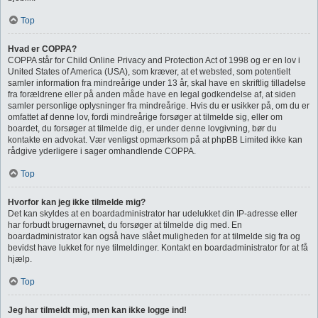
Top
Hvad er COPPA?
COPPA står for Child Online Privacy and Protection Act of 1998 og er en lov i
United States of America (USA), som kræver, at et websted, som potentielt
samler information fra mindreårige under 13 år, skal have en skriftlig tilladelse
fra forældrene eller på anden måde have en legal godkendelse af, at siden
samler personlige oplysninger fra mindreårige. Hvis du er usikker på, om du er
omfattet af denne lov, fordi mindreårige forsøger at tilmelde sig, eller om
boardet, du forsøger at tilmelde dig, er under denne lovgivning, bør du
kontakte en advokat. Vær venligst opmærksom på at phpBB Limited ikke kan
rådgive yderligere i sager omhandlende COPPA.
Top
Hvorfor kan jeg ikke tilmelde mig?
Det kan skyldes at en boardadministrator har udelukket din IP-adresse eller
har forbudt brugernavnet, du forsøger at tilmelde dig med. En
boardadministrator kan også have slået muligheden for at tilmelde sig fra og
bevidst have lukket for nye tilmeldinger. Kontakt en boardadministrator for at få
hjælp.
Top
Jeg har tilmeldt mig, men kan ikke logge ind!