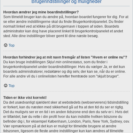
Brugerindstillinger og muligheder
Hvordan ændrer jeg mine boardindstillinger?
Som tilmeldt bruger kan du ændre på, hvordan boardet fungerer for dig. For at
se eller ændre indstillingerne skal du finde Brugerkontrolpanelet. Du finder
normalt linket ved at klikke på dit brugernavn i toppen af siden. Boardets
administrator kan dog have placeret linket til brugerkontrolpanelet et andet
sted. Alle dine indstillinger bliver gemt til dine næste besøg.
Top
Hvordan forhindrer jeg at mit navn fremgår af listen "Hvem er online nu"?
Du kan bruge indstillingen
Skjul min onlinestatus
, som du finder i
brugerkontrolpanelet under boardindstillinger. Hvis du vælger
Ja
, er det kun
boardets administratorer, redaktører og dig selv, der kan se, når du er online.
For alle andre vil du i onlinelisten herefter fremtræde som "skjult bruger".
Top
Tiden er ikke vist korrekt!
Da det usædvanligt sjældent sker at webstedets (webserverens) tidsindstilling
er forkert, kan du næsten med sikkerhed gå ud fra at den tid du ser er rigtig.
Det du muligvis ser er en tid i en anden tidszone end den du selv er i. Hvis det
er tilfældet, bør du rette i din profil hvor du kan indstille hvilken tidszone du
befinder dig i, for eksempel København, London, Paris, New York, Sydney, osv.
Vær opmærksom på at det kun er muligt for tilmeldte brugere at ændre
tidszonen, ligesom de fleste andre indstillinger kun kan ændres af tilmeldte