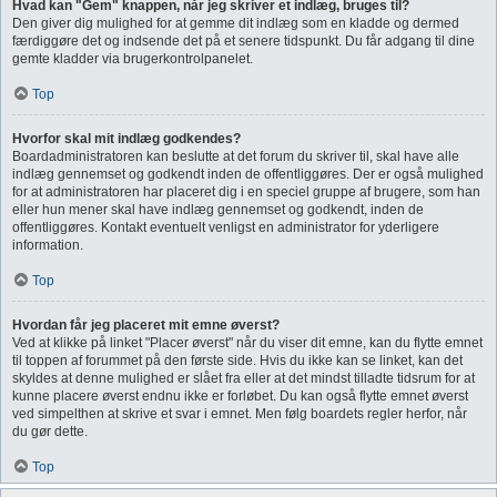
Hvad kan "Gem" knappen, når jeg skriver et indlæg, bruges til?
Den giver dig mulighed for at gemme dit indlæg som en kladde og dermed
færdiggøre det og indsende det på et senere tidspunkt. Du får adgang til dine
gemte kladder via brugerkontrolpanelet.
Top
Hvorfor skal mit indlæg godkendes?
Boardadministratoren kan beslutte at det forum du skriver til, skal have alle
indlæg gennemset og godkendt inden de offentliggøres. Der er også mulighed
for at administratoren har placeret dig i en speciel gruppe af brugere, som han
eller hun mener skal have indlæg gennemset og godkendt, inden de
offentliggøres. Kontakt eventuelt venligst en administrator for yderligere
information.
Top
Hvordan får jeg placeret mit emne øverst?
Ved at klikke på linket "Placer øverst" når du viser dit emne, kan du flytte emnet
til toppen af forummet på den første side. Hvis du ikke kan se linket, kan det
skyldes at denne mulighed er slået fra eller at det mindst tilladte tidsrum for at
kunne placere øverst endnu ikke er forløbet. Du kan også flytte emnet øverst
ved simpelthen at skrive et svar i emnet. Men følg boardets regler herfor, når
du gør dette.
Top