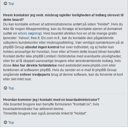
Top
Hvem kontakter jeg vedr. misbrug og/eller lovligheden af indlæg skrevet til
dette board?
Du kan kontakte enhver af administratorerne anført på siden "Holdet". Hvis du
ikke får nogen tilbagemelding, kan du forsøge at kontakte ejeren af domænet
(udfør en
whois søgning
). Hvis boardet afvikles hos en af de mange gratis
tjenester: Yahoo!, free.fr, f2s.com m.fl., bør du kontakte den pågældende
udbyders kundekontor eller misbrugsafdeling. Vær venligst opmærksom på at
phpBB Group
absolut ingen kontrol
har over indholdet, og ej heller kan
holdes ansvarlige for hvordan, hvor eller af hvem dette board bliver benyttet.
Kontakt derfor ikke phpBB Limited i forbindelse med eventuelle ulovligheder,
eller for at få stoppet uansvarlige brugere eller æreskrænkende indlæg, hvis
disse
ikke har direkte forbindelse
med webstedet www.phpbb.com eller
funktionen af softwaren phpBB. Hvis du sender en e-mail til phpBB Group
angående
enhver tredjeparts
brug af denne software, kan du forvente et kort
eller slet intet svar.
Top
Hvordan kommer jeg i kontakt med en boardadministrator?
Alle boardet brugere kan benytte formularen "Kontakt os", hvis
boardadministrator har aktiveret denne.
Tilmeldte brugere kan også anvende linket til "Holdet".
Top