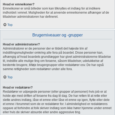
Hvad er emneikoner?
Emneikoner er små billeder som kan tilknyttes et indlæg for at indikere
indholdet i emnet. Muligheden for at anvende emneikonerne afhænger af de
tilladelser administratoren har defineret.
Top
Brugerniveauer og -grupper
Hvad er administratorer?
Administratorer er de personer der er tildelt det højeste trin af
indstillingsmuligheder omkring alle fora på boardet. Disse personer kan,
afhængig af hvad boardets grundlægger har givet administratorerne tilladelse
til, indstille alle mulige ting om foraene, såsom tilladelser, udelukkelse af
bestemte brugere, tilføje brugergrupper eller redaktører osv. De har også
samme rettigheder som redaktører under alle fora.
Top
Hvad er redaktører?
Redaktører er udpegede personer (eller grupper af personer) hvis job er at
holde øje med driften af foraene fra dag til dag. De har retten til at rette eller
slette andres indlæg, låse et emne eller låse et emne op igen, flytte eller dele
et emne i forummet som de er redaktører for. I almindelighed er redaktørens
opgave at forhindre at folk skriver indlæg som ikke hører hjemme under emnet
eller hvis de skriver absurde eller andre aggressive ting.