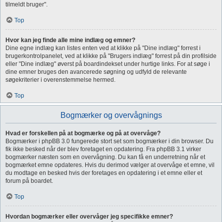
tilmeldt bruger".
Top
Hvor kan jeg finde alle mine indlæg og emner?
Dine egne indlæg kan listes enten ved at klikke på "Dine indlæg" forrest i
brugerkontrolpanelet, ved at klikke på "Brugers indlæg" forrest på din profilside
eller "Dine indlæg" øverst på boardindekset under hurtige links. For at søge i
dine emner bruges den avancerede søgning og udfyld de relevante
søgekriterier i overenstemmelse hermed.
Top
Bogmærker og overvågnings
Hvad er forskellen på at bogmærke og på at overvåge?
Bogmærker i phpBB 3.0 fungerede stort set som bogmærker i din browser. Du
fik ikke besked når der blev foretaget en opdatering. Fra phpBB 3.1 virker
bogmærker næsten som en overvågning. Du kan få en underretning når et
bogmærket emne opdateres. Hvis du derimod vælger at overvåge et emne, vil
du modtage en besked hvis der foretages en opdatering i et emne eller et
forum på boardet.
Top
Hvordan bogmærker eller overvåger jeg specifikke emner?