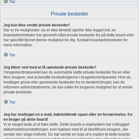
Top
Private beskeder
Jeg kan ikke sende private beskeder!
Der er tre muligheder; du er ikke tilmeldt og/eller ikke logget ind, en
boardadministrator har generelt slået private beskeder fra på dette board eller
har specifikt fjernet denne mulighed for dig. Kontakt boardadministrator for
mere information.
Top
Jeg bliver ved med at få uønskede private beskeder!
I brugerkontrolpanelet kan du automatisk slette private beskeder fra en eller
flere brugere, ved at benytte beskedreglerne i brugerkontrolpanelet. Hvis du
modtager grove eller generende beskeder fra en bestemt bruger, kan du
informere administratorerne; de kan lukke for brugeres mulighed for at sende
private beskeder.
Top
Jeg har modtaget en e-mail, indeholdende spam eller en fornærmelse, fra
en bruger på dette board!
Vi er meget kede af at høre dette. Dette boards e-mailsystem har indbygget
sikkerhedsforanstaltninger, som hjælper med til at identificere brugere, der
sender den slags indhold. Du bør sende en kopi af e-mailen til dette boards