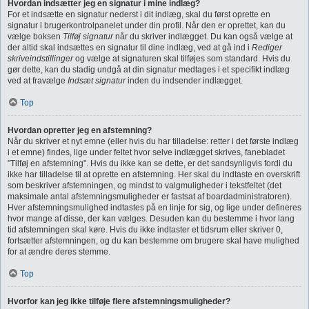
Hvordan indsætter jeg en signatur i mine indlæg?
For et indsætte en signatur nederst i dit indlæg, skal du først oprette en
signatur i brugerkontrolpanelet under din profil. Når den er oprettet, kan du
vælge boksen
Tilføj signatur
når du skriver indlægget. Du kan også vælge at
der altid skal indsættes en signatur til dine indlæg, ved at gå ind i
Rediger
skriveindstillinger
og vælge at signaturen skal tilføjes som standard. Hvis du
gør dette, kan du stadig undgå at din signatur medtages i et specifikt indlæg
ved at fravælge
Indsæt signatur
inden du indsender indlægget.
Top
Hvordan opretter jeg en afstemning?
Når du skriver et nyt emne (eller hvis du har tilladelse: retter i det første indlæg
i et emne) findes, lige under feltet hvor selve indlægget skrives, fanebladet
"Tilføj en afstemning". Hvis du ikke kan se dette, er det sandsynligvis fordi du
ikke har tilladelse til at oprette en afstemning. Her skal du indtaste en overskrift
som beskriver afstemningen, og mindst to valgmuligheder i tekstfeltet (det
maksimale antal afstemningsmuligheder er fastsat af boardadministratoren).
Hver afstemningsmulighed indtastes på en linje for sig, og lige under defineres
hvor mange af disse, der kan vælges. Desuden kan du bestemme i hvor lang
tid afstemningen skal køre. Hvis du ikke indtaster et tidsrum eller skriver 0,
fortsætter afstemningen, og du kan bestemme om brugere skal have mulighed
for at ændre deres stemme.
Top
Hvorfor kan jeg ikke tilføje flere afstemningsmuligheder?