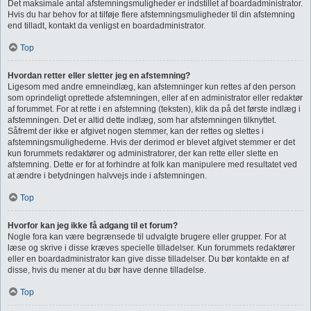
Det maksimale antal afstemningsmuligheder er indstillet af boardadministrator.
Hvis du har behov for at tilføje flere afstemningsmuligheder til din afstemning
end tilladt, kontakt da venligst en boardadministrator.
Top
Hvordan retter eller sletter jeg en afstemning?
Ligesom med andre emneindlæg, kan afstemninger kun rettes af den person
som oprindeligt oprettede afstemningen, eller af en administrator eller redaktør
af forummet. For at rette i en afstemning (teksten), klik da på det første indlæg i
afstemningen. Det er altid dette indlæg, som har afstemningen tilknyttet.
Såfremt der ikke er afgivet nogen stemmer, kan der rettes og slettes i
afstemningsmulighederne. Hvis der derimod er blevet afgivet stemmer er det
kun forummets redaktører og administratorer, der kan rette eller slette en
afstemning. Dette er for at forhindre at folk kan manipulere med resultatet ved
at ændre i betydningen halvvejs inde i afstemningen.
Top
Hvorfor kan jeg ikke få adgang til et forum?
Nogle fora kan være begrænsede til udvalgte brugere eller grupper. For at
læse og skrive i disse kræves specielle tilladelser. Kun forummets redaktører
eller en boardadministrator kan give disse tilladelser. Du bør kontakte en af
disse, hvis du mener at du bør have denne tilladelse.
Top