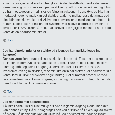
administrator, inden disse kan benyttes. Da du tilmeldte dig, skulle du gerne
være blevet gjort opmærksom på om aktivering af kontoen er nødvendig. Hvis
du har modtaget en e-mail, skal du følge instruktionen i den. Hvis du ikke har
modtaget nogen e-mail, kan det skyldes, at den e-mailadresse du angav ved
tilmeldingen ikke var korrekt. Aktivering benyttes for at mindske muligheden for,
at uønskede personer misbruger systemet ved at give ukorrekte oplysninger.
Hvis du er 100% sikker på, at du har skrevet den rigtige e-mailadresse, bør du
kontakte en boardadministrator.
Top
Jeg har tilmeldt mig for et stykke tid siden, og kan nu ikke logge ind
længere?!
Der kan være flere grunde til, at du ikke kan logge ind. Først bør du sikre dig, at
du taster brugernavn og adgangskode korrekt. Husk, at der skelnes mellem
store og små bogstaver i adgangskoden - kontroller tasten "Caps Lock".
Problemet kan også skyldes, at administratoren har slettet eller deaktiveret din
konto, fordi du ikke har skrevet nogle indlæg. Det er normal procedure med
jævne mellemrum at fjerne brugere, som aldrig har skrevet indlæg. Tilmeld dig
igen for at blande dig i diskussionerne.
Top
Jeg har glemt min adgangskode!
Gå ikke i panik! Det er ikke muligt at finde din gamle adgangskode, men der
kan dannes en ny. Gå til indlogningssiden ved at klikke på linket
Log ind
øverst
på siden. På denne side kan du klikke på
Jeg har glemt min adgangskode
.