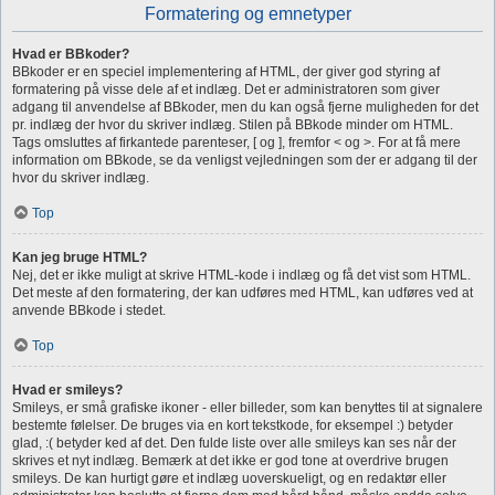
Formatering og emnetyper
Hvad er BBkoder?
BBkoder er en speciel implementering af HTML, der giver god styring af
formatering på visse dele af et indlæg. Det er administratoren som giver
adgang til anvendelse af BBkoder, men du kan også fjerne muligheden for det
pr. indlæg der hvor du skriver indlæg. Stilen på BBkode minder om HTML.
Tags omsluttes af firkantede parenteser, [ og ], fremfor < og >. For at få mere
information om BBkode, se da venligst vejledningen som der er adgang til der
hvor du skriver indlæg.
Top
Kan jeg bruge HTML?
Nej, det er ikke muligt at skrive HTML-kode i indlæg og få det vist som HTML.
Det meste af den formatering, der kan udføres med HTML, kan udføres ved at
anvende BBkode i stedet.
Top
Hvad er smileys?
Smileys, er små grafiske ikoner - eller billeder, som kan benyttes til at signalere
bestemte følelser. De bruges via en kort tekstkode, for eksempel :) betyder
glad, :( betyder ked af det. Den fulde liste over alle smileys kan ses når der
skrives et nyt indlæg. Bemærk at det ikke er god tone at overdrive brugen
smileys. De kan hurtigt gøre et indlæg uoverskueligt, og en redaktør eller