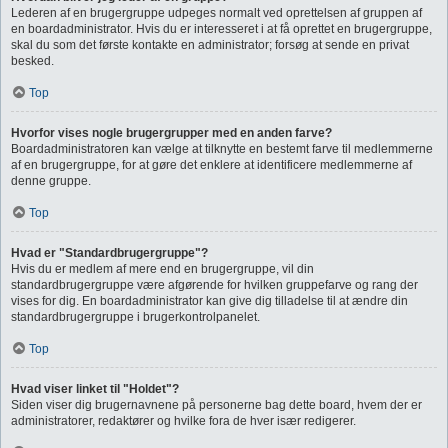
Lederen af en brugergruppe udpeges normalt ved oprettelsen af gruppen af
en boardadministrator. Hvis du er interesseret i at få oprettet en brugergruppe,
skal du som det første kontakte en administrator; forsøg at sende en privat
besked.
Top
Hvorfor vises nogle brugergrupper med en anden farve?
Boardadministratoren kan vælge at tilknytte en bestemt farve til medlemmerne
af en brugergruppe, for at gøre det enklere at identificere medlemmerne af
denne gruppe.
Top
Hvad er "Standardbrugergruppe"?
Hvis du er medlem af mere end en brugergruppe, vil din
standardbrugergruppe være afgørende for hvilken gruppefarve og rang der
vises for dig. En boardadministrator kan give dig tilladelse til at ændre din
standardbrugergruppe i brugerkontrolpanelet.
Top
Hvad viser linket til "Holdet"?
Siden viser dig brugernavnene på personerne bag dette board, hvem der er
administratorer, redaktører og hvilke fora de hver især redigerer.