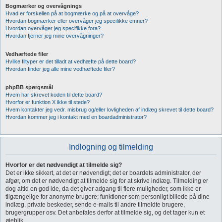
Bogmærker og overvågnings
Hvad er forskellen på at bogmærke og på at overvåge?
Hvordan bogmærker eller overvåger jeg specifikke emner?
Hvordan overvåger jeg specifikke fora?
Hvordan fjerner jeg mine overvågninger?
Vedhæftede filer
Hvilke filtyper er det tilladt at vedhæfte på dette board?
Hvordan finder jeg alle mine vedhæftede filer?
phpBB spørgsmål
Hvem har skrevet koden til dette board?
Hvorfor er funktion X ikke til stede?
Hvem kontakter jeg vedr. misbrug og/eller lovligheden af indlæg skrevet til dette board?
Hvordan kommer jeg i kontakt med en boardadministrator?
Indlogning og tilmelding
Hvorfor er det nødvendigt at tilmelde sig?
Det er ikke sikkert, at det er nødvendigt; det er boardets administrator, der
afgør, om det er nødvendigt at tilmelde sig for at skrive indlæg. Tilmelding er
dog altid en god ide, da det giver adgang til flere muligheder, som ikke er
tilgængelige for anonyme brugere; funktioner som personligt billede på dine
indlæg, private beskeder, sende e-mails til andre tilmeldte brugere,
brugergrupper osv. Det anbefales derfor at tilmelde sig, og det tager kun et
øjeblik.