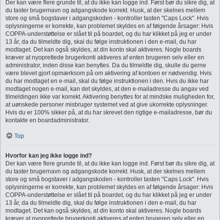
Der kan være flere grunde til, at du ikke kan logge ind. Først bør du sikre dig, at
du taster brugernavn og adgangskode korrekt. Husk, at der skelnes mellem
store og små bogstaver i adgangskoden - kontroller tasten "Caps Lock". Hvis
oplysningerne er korrekte, kan problemet skyldes en af følgende årsager: Hvis
COPPA-understøttelse er slået til på boardet, og du har klikket på jeg er under
13 år, da du tilmeldte dig, skal du følge instruktionen i den e-mail, du har
modtaget. Det kan også skyldes, at din konto skal aktiveres. Nogle boards
kræver at nyoprettede brugerkonti aktiveres af enten brugeren selv eller en
administrator, inden disse kan benyttes. Da du tilmeldte dig, skulle du gerne
være blevet gjort opmærksom på om aktivering af kontoen er nødvendig. Hvis
du har modtaget en e-mail, skal du følge instruktionen i den. Hvis du ikke har
modtaget nogen e-mail, kan det skyldes, at den e-mailadresse du angav ved
tilmeldingen ikke var korrekt. Aktivering benyttes for at mindske muligheden for,
at uønskede personer misbruger systemet ved at give ukorrekte oplysninger.
Hvis du er 100% sikker på, at du har skrevet den rigtige e-mailadresse, bør du
kontakte en boardadministrator.
Top
Hvorfor kan jeg ikke logge ind?
Der kan være flere grunde til, at du ikke kan logge ind. Først bør du sikre dig, at
du taster brugernavn og adgangskode korrekt. Husk, at der skelnes mellem
store og små bogstaver i adgangskoden - kontroller tasten "Caps Lock". Hvis
oplysningerne er korrekte, kan problemet skyldes en af følgende årsager: Hvis
COPPA-understøttelse er slået til på boardet, og du har klikket på jeg er under
13 år, da du tilmeldte dig, skal du følge instruktionen i den e-mail, du har
modtaget. Det kan også skyldes, at din konto skal aktiveres. Nogle boards
kræver at nyoprettede brugerkonti aktiveres af enten brugeren selv eller en