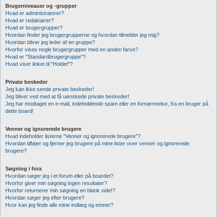
Brugerniveauer og -grupper
Hvad er administratorer?
Hvad er redaktører?
Hvad er brugergrupper?
Hvordan finder jeg brugergrupperne og hvordan tilmelder jeg mig?
Hvordan bliver jeg leder af en gruppe?
Hvorfor vises nogle brugergrupper med en anden farve?
Hvad er "Standardbrugergruppe"?
Hvad viser linket til "Holdet"?
Private beskeder
Jeg kan ikke sende private beskeder!
Jeg bliver ved med at få uønskede private beskeder!
Jeg har modtaget en e-mail, indeholdende spam eller en fornærmelse, fra en bruger på
dette board!
Venner og ignorerede brugere
Hvad indeholder listerne "Venner og ignorerede brugere"?
Hvordan tilføjer og fjerner jeg brugere på mine lister over venner og ignorerede
brugere?
Søgning i fora
Hvordan søger jeg i et forum eller på boardet?
Hvorfor giver min søgning ingen resultater?
Hvorfor returnerer min søgning en blank side!?
Hvordan søger jeg efter brugere?
Hvor kan jeg finde alle mine indlæg og emner?