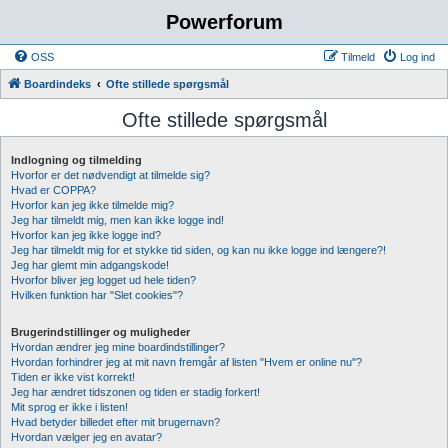
Powerforum
OSS
Tilmeld
Log ind
Boardindeks
Ofte stillede spørgsmål
Ofte stillede spørgsmål
Indlogning og tilmelding
Hvorfor er det nødvendigt at tilmelde sig?
Hvad er COPPA?
Hvorfor kan jeg ikke tilmelde mig?
Jeg har tilmeldt mig, men kan ikke logge ind!
Hvorfor kan jeg ikke logge ind?
Jeg har tilmeldt mig for et stykke tid siden, og kan nu ikke logge ind længere?!
Jeg har glemt min adgangskode!
Hvorfor bliver jeg logget ud hele tiden?
Hvilken funktion har "Slet cookies"?
Brugerindstillinger og muligheder
Hvordan ændrer jeg mine boardindstillinger?
Hvordan forhindrer jeg at mit navn fremgår af listen "Hvem er online nu"?
Tiden er ikke vist korrekt!
Jeg har ændret tidszonen og tiden er stadig forkert!
Mit sprog er ikke i listen!
Hvad betyder billedet efter mit brugernavn?
Hvordan vælger jeg en avatar?