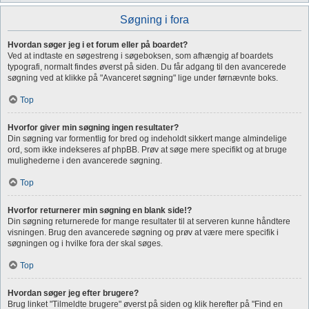
Søgning i fora
Hvordan søger jeg i et forum eller på boardet?
Ved at indtaste en søgestreng i søgeboksen, som afhængig af boardets
typografi, normalt findes øverst på siden. Du får adgang til den avancerede
søgning ved at klikke på "Avanceret søgning" lige under førnævnte boks.
Top
Hvorfor giver min søgning ingen resultater?
Din søgning var formentlig for bred og indeholdt sikkert mange almindelige
ord, som ikke indekseres af phpBB. Prøv at søge mere specifikt og at bruge
mulighederne i den avancerede søgning.
Top
Hvorfor returnerer min søgning en blank side!?
Din søgning returnerede for mange resultater til at serveren kunne håndtere
visningen. Brug den avancerede søgning og prøv at være mere specifik i
søgningen og i hvilke fora der skal søges.
Top
Hvordan søger jeg efter brugere?
Brug linket "Tilmeldte brugere" øverst på siden og klik herefter på "Find en