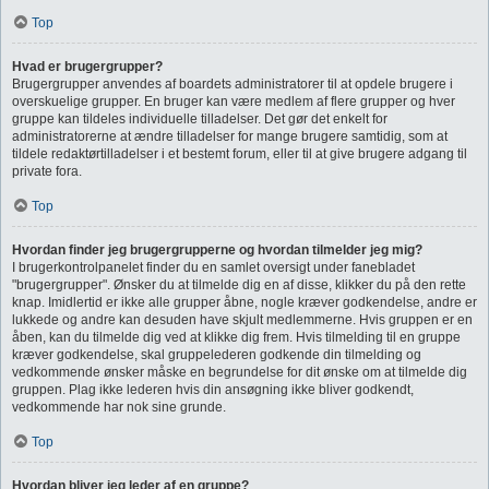
Top
Hvad er brugergrupper?
Brugergrupper anvendes af boardets administratorer til at opdele brugere i
overskuelige grupper. En bruger kan være medlem af flere grupper og hver
gruppe kan tildeles individuelle tilladelser. Det gør det enkelt for
administratorerne at ændre tilladelser for mange brugere samtidig, som at
tildele redaktørtilladelser i et bestemt forum, eller til at give brugere adgang til
private fora.
Top
Hvordan finder jeg brugergrupperne og hvordan tilmelder jeg mig?
I brugerkontrolpanelet finder du en samlet oversigt under fanebladet
"brugergrupper". Ønsker du at tilmelde dig en af disse, klikker du på den rette
knap. Imidlertid er ikke alle grupper åbne, nogle kræver godkendelse, andre er
lukkede og andre kan desuden have skjult medlemmerne. Hvis gruppen er en
åben, kan du tilmelde dig ved at klikke dig frem. Hvis tilmelding til en gruppe
kræver godkendelse, skal gruppelederen godkende din tilmelding og
vedkommende ønsker måske en begrundelse for dit ønske om at tilmelde dig
gruppen. Plag ikke lederen hvis din ansøgning ikke bliver godkendt,
vedkommende har nok sine grunde.
Top
Hvordan bliver jeg leder af en gruppe?