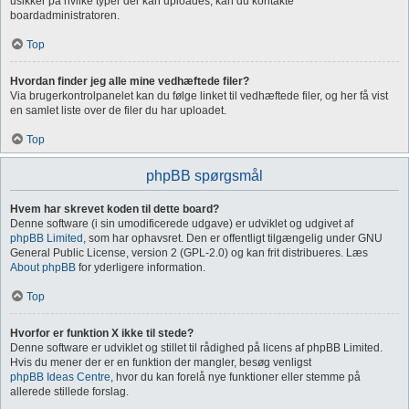
usikker på hvilke typer der kan uploades, kan du kontakte
boardadministratoren.
Top
Hvordan finder jeg alle mine vedhæftede filer?
Via brugerkontrolpanelet kan du følge linket til vedhæftede filer, og her få vist
en samlet liste over de filer du har uploadet.
Top
phpBB spørgsmål
Hvem har skrevet koden til dette board?
Denne software (i sin umodificerede udgave) er udviklet og udgivet af
phpBB Limited
, som har ophavsret. Den er offentligt tilgængelig under GNU
General Public License, version 2 (GPL-2.0) og kan frit distribueres. Læs
About phpBB
for yderligere information.
Top
Hvorfor er funktion X ikke til stede?
Denne software er udviklet og stillet til rådighed på licens af phpBB Limited.
Hvis du mener der er en funktion der mangler, besøg venligst
phpBB Ideas Centre
, hvor du kan forelå nye funktioner eller stemme på
allerede stillede forslag.