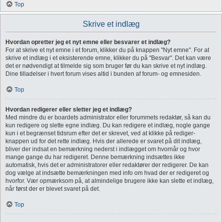
Top
Skrive et indlæg
Hvordan opretter jeg et nyt emne eller besvarer et indlæg?
For at skrive et nyt emne i et forum, klikker du på knappen "Nyt emne". For at
skrive et indlæg i et eksisterende emne, klikker du på "Besvar". Det kan være
det er nødvendigt at tilmelde sig som bruger før du kan skrive et nyt indlæg.
Dine tilladelser i hvert forum vises altid i bunden af forum- og emnesiden.
Top
Hvordan redigerer eller sletter jeg et indlæg?
Med mindre du er boardets administrator eller forummets redaktør, så kan du
kun redigere og slette egne indlæg. Du kan redigere et indlæg, nogle gange
kun i et begrænset tidsrum efter det er skrevet, ved at klikke på rediger-
knappen ud for det rette indlæg. Hvis der allerede er svaret på dit indlæg,
bliver der indsat en bemærkning nederst i indlægget om hvornår og hvor
mange gange du har redigeret. Denne bemærkning indsættes ikke
automatisk, hvis det er administratorer eller redaktører der redigerer. De kan
dog vælge at indsætte bemærkningen med info om hvad der er redigeret og
hvorfor. Vær opmærksom på, at almindelige brugere ikke kan slette et indlæg,
når først der er blevet svaret på det.
Top