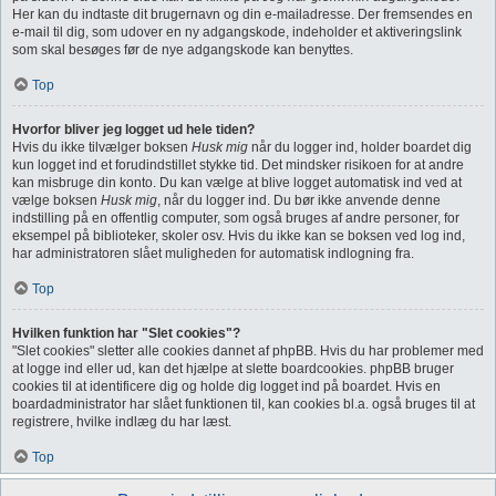
Her kan du indtaste dit brugernavn og din e-mailadresse. Der fremsendes en
e-mail til dig, som udover en ny adgangskode, indeholder et aktiveringslink
som skal besøges før de nye adgangskode kan benyttes.
Top
Hvorfor bliver jeg logget ud hele tiden?
Hvis du ikke tilvælger boksen
Husk mig
når du logger ind, holder boardet dig
kun logget ind et forudindstillet stykke tid. Det mindsker risikoen for at andre
kan misbruge din konto. Du kan vælge at blive logget automatisk ind ved at
vælge boksen
Husk mig
, når du logger ind. Du bør ikke anvende denne
indstilling på en offentlig computer, som også bruges af andre personer, for
eksempel på biblioteker, skoler osv. Hvis du ikke kan se boksen ved log ind,
har administratoren slået muligheden for automatisk indlogning fra.
Top
Hvilken funktion har "Slet cookies"?
"Slet cookies" sletter alle cookies dannet af phpBB. Hvis du har problemer med
at logge ind eller ud, kan det hjælpe at slette boardcookies. phpBB bruger
cookies til at identificere dig og holde dig logget ind på boardet. Hvis en
boardadministrator har slået funktionen til, kan cookies bl.a. også bruges til at
registrere, hvilke indlæg du har læst.
Top