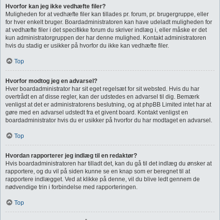
Hvorfor kan jeg ikke vedhæfte filer?
Muligheden for at vedhæfte filer kan tillades pr. forum, pr. brugergruppe, eller
for hver enkelt bruger. Boardadministratoren kan have udeladt muligheden for
at vedhæfte filer i det specifikke forum du skriver indlæg i, eller måske er det
kun administratorgruppen der har denne mulighed. Kontakt administratoren
hvis du stadig er usikker på hvorfor du ikke kan vedhæfte filer.
Top
Hvorfor modtog jeg en advarsel?
Hver boardadministrator har sit eget regelsæt for sit websted. Hvis du har
overtrådt en af disse regler, kan der udstedes en advarsel til dig. Bemærk
venligst at det er administratorens beslutning, og at phpBB Limited intet har at
gøre med en advarsel udstedt fra et givent board. Kontakt venligst en
boardadministrator hvis du er usikker på hvorfor du har modtaget en advarsel.
Top
Hvordan rapporterer jeg indlæg til en redaktør?
Hvis boardadministratoren har tilladt det, kan du gå til det indlæg du ønsker at
rapportere, og du vil på siden kunne se en knap som er beregnet til at
rapportere indlægget. Ved at klikke på denne, vil du blive ledt gennem de
nødvendige trin i forbindelse med rapporteringen.
Top