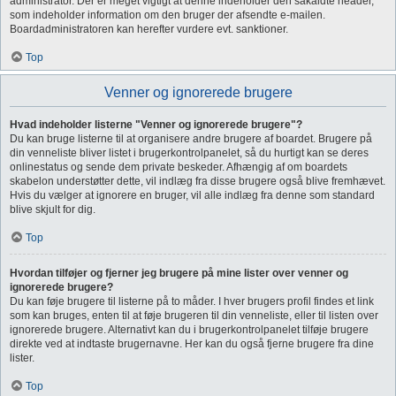
administrator. Der er meget vigtigt at denne indeholder den såkaldte header,
som indeholder information om den bruger der afsendte e-mailen.
Boardadministratoren kan herefter vurdere evt. sanktioner.
Top
Venner og ignorerede brugere
Hvad indeholder listerne "Venner og ignorerede brugere"?
Du kan bruge listerne til at organisere andre brugere af boardet. Brugere på
din venneliste bliver listet i brugerkontrolpanelet, så du hurtigt kan se deres
onlinestatus og sende dem private beskeder. Afhængig af om boardets
skabelon understøtter dette, vil indlæg fra disse brugere også blive fremhævet.
Hvis du vælger at ignorere en bruger, vil alle indlæg fra denne som standard
blive skjult for dig.
Top
Hvordan tilføjer og fjerner jeg brugere på mine lister over venner og
ignorerede brugere?
Du kan føje brugere til listerne på to måder. I hver brugers profil findes et link
som kan bruges, enten til at føje brugeren til din venneliste, eller til listen over
ignorerede brugere. Alternativt kan du i brugerkontrolpanelet tilføje brugere
direkte ved at indtaste brugernavne. Her kan du også fjerne brugere fra dine
lister.
Top