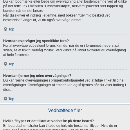
Du kan bogmærke eller bede om overvågning af et bestemt emne ved at klikke
på det rette link i menuen "Emneværktøjer", bekvemt placeret nær toppen og
bunden når emnet læses.
Når du skriver et indlæg i et emne, med boksen "Giv mig besked ved
besvarelse" vinget af, vil du også overvåge emnet.
Top
Hvordan overvåger jeg specifikke fora?
For at overvåge et bestemt forum, kan du, når du er i forummet, nederst på
siden, se et link "Overvåg forum". Ved klikke på linket aktiverer du overvågning
af hele forummet.
Top
Hvordan fjerner jeg mine overvågninger?
Du kan fjerne overvågninger i brugerkontrolpanelet ved at følge linket til dine
overvågninger. Overvågninger af emner kan også fjernes når du viser indlæg i
disse.
Top
Vedhæftede filer
Hvilke filtyper er det tilladt at vedhæfte på dette board?
En boardadministrator kan tillade og forbyde bestemte filtyper. Hvis du er